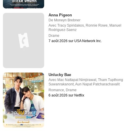
Anna Pigeon
De
Morwyn Brebner
Avec
Tracy Spiridakos
,
Ronnie Rowe
,
Manuel
Rodriguez-Saenz
Drame
7 août 2026 sur USA Network Inc.
Unlucky Bae
Avec
Mac Nattapat Nimjirawat
,
Tham Tupthong
Suwanrakanont
,
Aun Napat Patcharachavalit
Romance
,
Drame
6 août 2026 sur Netflix