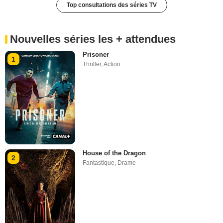
Top consultations des séries TV
Nouvelles séries les + attendues
Prisoner
1
Thriller
,
Action
House of the Dragon
2
Fantastique
,
Drame