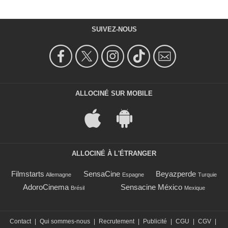
SUIVEZ-NOUS
ALLOCINÉ SUR MOBILE
ALLOCINÉ À L'ÉTRANGER
Filmstarts
SensaCine
Beyazperde
Allemagne
Espagne
Turquie
AdoroCinema
Sensacine México
Brésil
Mexique
Contact
|
Qui sommes-nous
|
Recrutement
|
Publicité
|
CGU
|
CGV
|