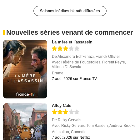
Saisons inédites bientôt diffusées
Nouvelles séries venant de commencer
La mère et l'assassin
De
Alexandra Echkenazi
,
Franck Ollivier
Avec
Hélène de Fougerolles
,
Florent Peyre
,
Vittoria Di Savoia
Drame
7 août 2026 sur France.TV
Alley Cats
De
Ricky Gervais
Avec
Ricky Gervais
,
Tom Basden
,
Andrew Brooke
Animation
,
Comédie
7 août 2026 sur Netflix