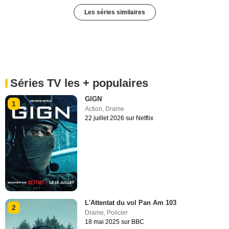
Les séries similaires
Séries TV les + populaires
GIGN
1
Action
,
Drame
22 juillet 2026 sur Netflix
L'Attentat du vol Pan Am 103
2
Drame
,
Policier
18 mai 2025 sur BBC