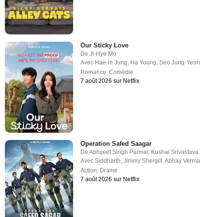
Our Sticky Love
De
Ji-Hye Mo
Avec
Hae-in Jung
,
Ha Young
,
Seo Jung-Yeon
Romance
,
Comédie
7 août 2026 sur Netflix
Operation Safed Saagar
De
Abhijeet Singh Parmar
,
Kushal Srivastava
Avec
Siddharth
,
Jimmy Shergill
,
Abhay Verma
Action
,
Drame
7 août 2026 sur Netflix