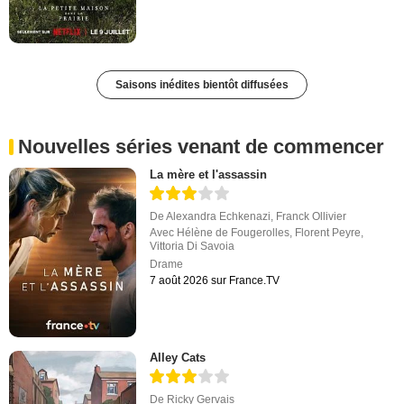
Saisons inédites bientôt diffusées
Nouvelles séries venant de commencer
La mère et l'assassin
De
Alexandra Echkenazi
,
Franck Ollivier
Avec
Hélène de Fougerolles
,
Florent Peyre
,
Vittoria Di Savoia
Drame
7 août 2026 sur France.TV
Alley Cats
De
Ricky Gervais