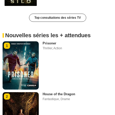
Top consultations des séries TV
Nouvelles séries les + attendues
Prisoner
1
Thriller
,
Action
House of the Dragon
2
Fantastique
,
Drame