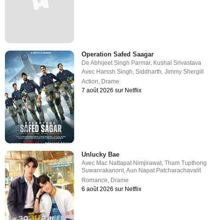
Operation Safed Saagar
De
Abhijeet Singh Parmar
,
Kushal Srivastava
Avec
Harssh Singh
,
Siddharth
,
Jimmy Shergill
Action
,
Drame
7 août 2026 sur Netflix
Unlucky Bae
Avec
Mac Nattapat Nimjirawat
,
Tham Tupthong
Suwanrakanont
,
Aun Napat Patcharachavalit
Romance
,
Drame
6 août 2026 sur Netflix