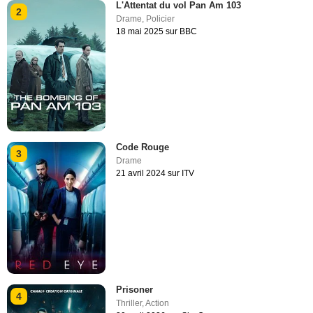
L'Attentat du vol Pan Am 103
2
Drame
,
Policier
18 mai 2025 sur BBC
Code Rouge
3
Drame
21 avril 2024 sur ITV
Prisoner
4
Thriller
,
Action