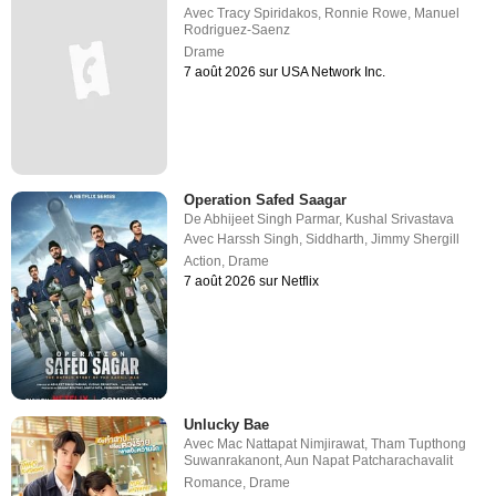
Avec
Tracy Spiridakos
,
Ronnie Rowe
,
Manuel
Rodriguez-Saenz
Drame
7 août 2026 sur USA Network Inc.
Operation Safed Saagar
De
Abhijeet Singh Parmar
,
Kushal Srivastava
Avec
Harssh Singh
,
Siddharth
,
Jimmy Shergill
Action
,
Drame
7 août 2026 sur Netflix
Unlucky Bae
Avec
Mac Nattapat Nimjirawat
,
Tham Tupthong
Suwanrakanont
,
Aun Napat Patcharachavalit
Romance
,
Drame