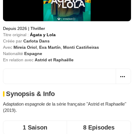
Depuis 2026
|
Thriller
Titre original :
Ágata y Lola
Créée par
Carlota Dans
Avec
Mireia Oriol
,
Eva Martín
,
Monti Castiñeiras
Nationalité
Espagne
En relation avec
Astrid et Raphaëlle
Synopsis & Info
Adaptation espagnole de la série française "Astrid et Raphaelle"
(2019).
1 Saison
8 Episodes