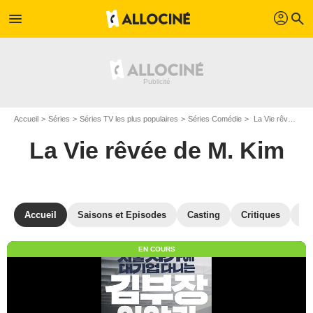
profil
menu
search
Accueil
Séries
Séries TV les plus populaires
Séries Comédie
La Vie rêvée de M. Kim
La Vie rêvée de M. Kim
Accueil
Saisons et Episodes
Casting
Critiques
St
EN COURS