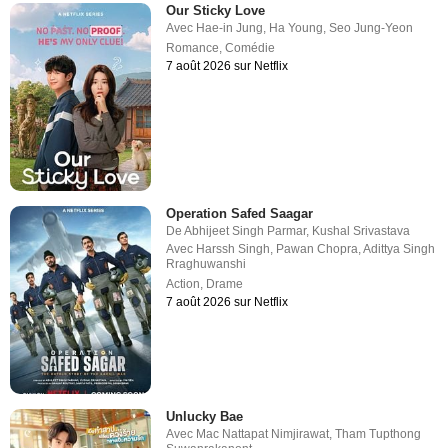
Our Sticky Love
Avec
Hae-in Jung
,
Ha Young
,
Seo Jung-Yeon
Romance
,
Comédie
7 août 2026 sur Netflix
Operation Safed Saagar
De
Abhijeet Singh Parmar
,
Kushal Srivastava
Avec
Harssh Singh
,
Pawan Chopra
,
Adittya Singh
Rraghuwanshi
Action
,
Drame
7 août 2026 sur Netflix
Unlucky Bae
Avec
Mac Nattapat Nimjirawat
,
Tham Tupthong