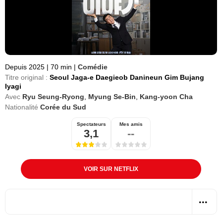
Depuis 2025
|
70 min
|
Comédie
Titre original :
Seoul Jaga-e Daegieob Danineun Gim Bujang
Iyagi
Avec
Ryu Seung-Ryong
,
Myung Se-Bin
,
Kang-yoon Cha
Nationalité
Corée du Sud
Spectateurs
Mes amis
3,1
--
VOIR SUR NETFLIX