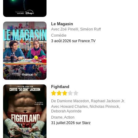
Le Magasin
Avec
Zoé Pinelli
,
Siméon Ruff
Comédie
3 août 2026 sur France.TV
Fightland
De
Damione Macedon
,
Raphael Jackson Jr.
Avec
Howard Charles
,
Nicholas Pinnock
,
Deborah Ayorinde
Drame
,
Action
31 juillet 2026 sur Starz