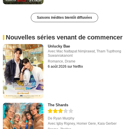
Saisons inédites bientôt diffusées
Nouvelles séries venant de commencer
Unlucky Bae
Avec
Mac Nattapat Nimjirawat
,
Tham Tupthong
Suwanrakanont
Romance
,
Drame
6 août 2026 sur Netflix
The Shards
De
Ryan Murphy
Avec
Igby Rigney
,
Homer Gere
,
Kaia Gerber