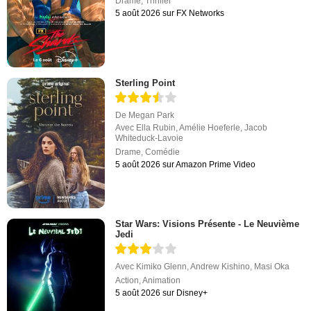
Drame
,
Thriller
5 août 2026 sur FX Networks
Sterling Point
De
Megan Park
Avec
Ella Rubin
,
Amélie Hoeferle
,
Jacob
Whiteduck-Lavoie
Drame
,
Comédie
5 août 2026 sur Amazon Prime Video
Star Wars: Visions Présente - Le Neuvième
Jedi
Avec
Kimiko Glenn
,
Andrew Kishino
,
Masi Oka
Action
,
Animation
5 août 2026 sur Disney+