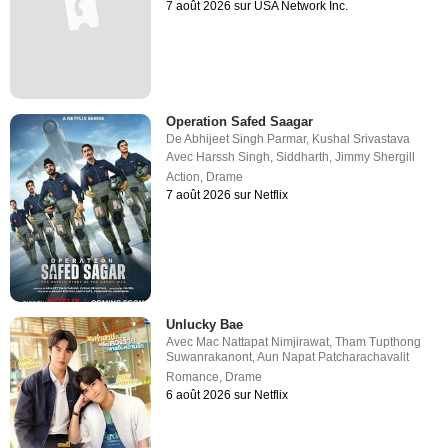
7 août 2026 sur USA Network Inc.
Operation Safed Saagar
De
Abhijeet Singh Parmar
,
Kushal Srivastava
Avec
Harssh Singh
,
Siddharth
,
Jimmy Shergill
Action
,
Drame
7 août 2026 sur Netflix
Unlucky Bae
Avec
Mac Nattapat Nimjirawat
,
Tham Tupthong
Suwanrakanont
,
Aun Napat Patcharachavalit
Romance
,
Drame
6 août 2026 sur Netflix