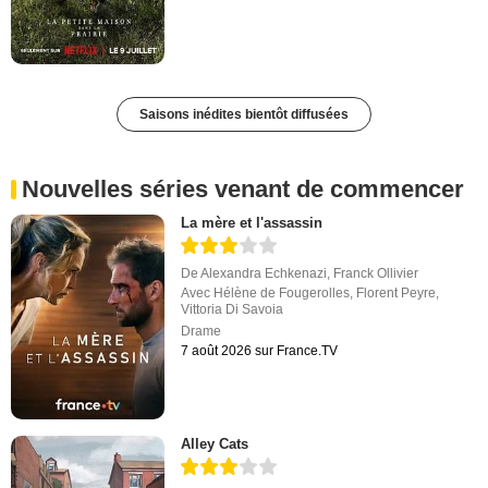
Saisons inédites bientôt diffusées
Nouvelles séries venant de commencer
La mère et l'assassin
De
Alexandra Echkenazi
,
Franck Ollivier
Avec
Hélène de Fougerolles
,
Florent Peyre
,
Vittoria Di Savoia
Drame
7 août 2026 sur France.TV
Alley Cats