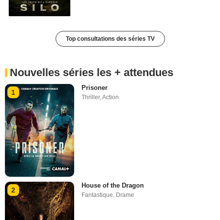
Top consultations des séries TV
Nouvelles séries les + attendues
Prisoner
1
Thriller
,
Action
House of the Dragon
2
Fantastique
,
Drame