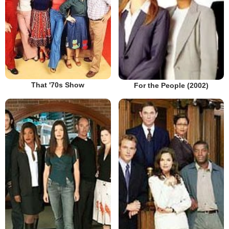
That '70s Show
For the People (2002)