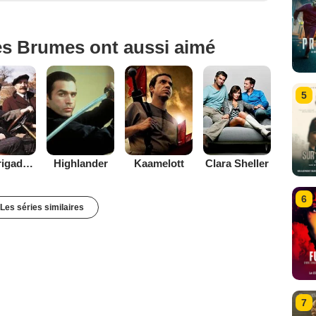
es Brumes ont aussi aimé
5
Les Brigades du Tigre
Highlander
Kaamelott
Clara Sheller
6
Les séries similaires
7