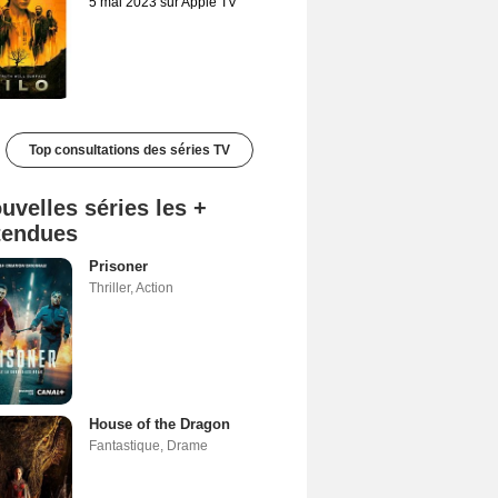
5 mai 2023 sur Apple TV
Top consultations des séries TV
uvelles séries les +
tendues
Prisoner
Thriller
,
Action
House of the Dragon
Fantastique
,
Drame