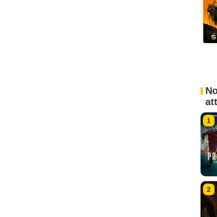
No
at
1
2