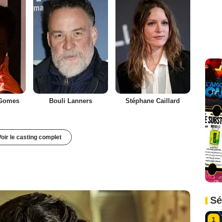
 Gomes
Bouli Lanners
Stéphane Caillard
Voir le casting complet
Sé
1