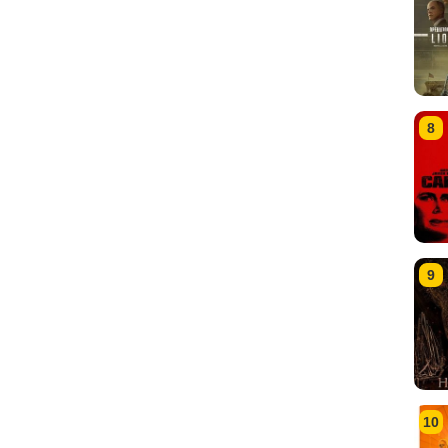
8
9
10