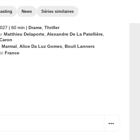
asting
News
Séries similaires
2027
|
60 min
|
Drame
,
Thriller
ar
Matthieu Delaporte
,
Alexandre De La Patellière
,
 Caron
o Marmaï
,
Alice Da Luz Gomes
,
Bouli Lanners
té
France