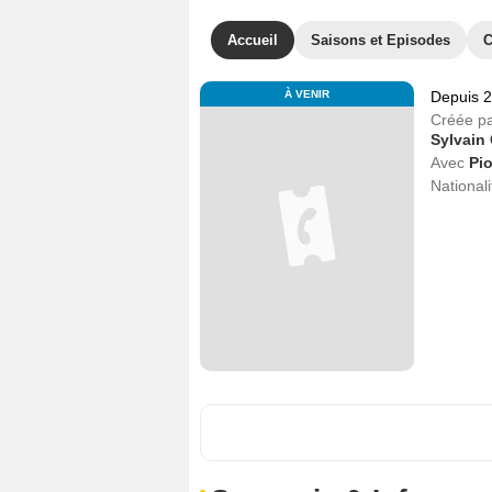
Accueil
Saisons et Episodes
C
À VENIR
Depuis 
Créée p
Sylvain
Avec
Pi
Nationali