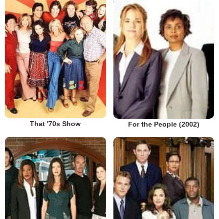
That '70s Show
For the People (2002)