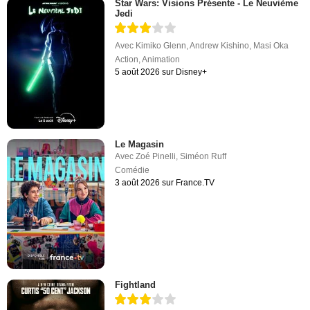
Star Wars: Visions Présente - Le Neuvième
Jedi
Avec
Kimiko Glenn
,
Andrew Kishino
,
Masi Oka
Action
,
Animation
5 août 2026 sur Disney+
Le Magasin
Avec
Zoé Pinelli
,
Siméon Ruff
Comédie
3 août 2026 sur France.TV
Fightland