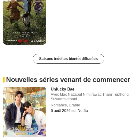
Saisons inédites bientôt diffusées
Nouvelles séries venant de commencer
Unlucky Bae
Avec
Mac Nattapat Nimjirawat
,
Tham Tupthong
Suwanrakanont
Romance
,
Drame
6 août 2026 sur Netflix