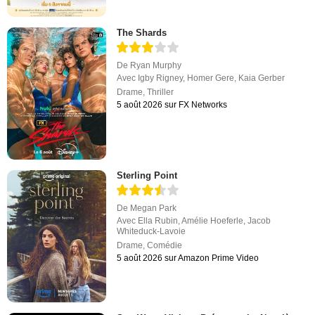
The Shards
De
Ryan Murphy
Avec
Igby Rigney
,
Homer Gere
,
Kaia Gerber
Drame
,
Thriller
5 août 2026 sur FX Networks
Sterling Point
De
Megan Park
Avec
Ella Rubin
,
Amélie Hoeferle
,
Jacob
Whiteduck-Lavoie
Drame
,
Comédie
5 août 2026 sur Amazon Prime Video