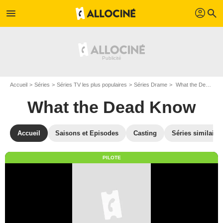
profil
menu
search
Accueil
Séries
Séries TV les plus populaires
Séries Drame
What the Dead Know
What the Dead Know
Accueil
Saisons et Episodes
Casting
Séries similaire
PILOTE