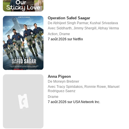
Operation Safed Saagar
De
Abhijeet Singh Parmar
,
Kushal Srivastava
Avec
Siddharth
,
Jimmy Shergill
,
Abhay Verma
Action
,
Drame
7 août 2026 sur Netflix
Anna Pigeon
De
Morwyn Brebner
Avec
Tracy Spiridakos
,
Ronnie Rowe
,
Manuel
Rodriguez-Saenz
Drame
7 août 2026 sur USA Network Inc.