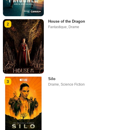
House of the Dragon
2
Fantastique
,
Drame
Silo
3
Drame
,
Science Fiction