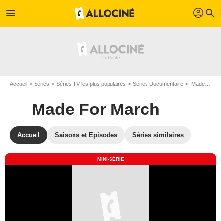
profil
menu
search
Accueil
Séries
Séries TV les plus populaires
Séries Documentaire
Made For March
Made For March
Accueil
Saisons et Episodes
Séries similaires
MINI-SÉRIE