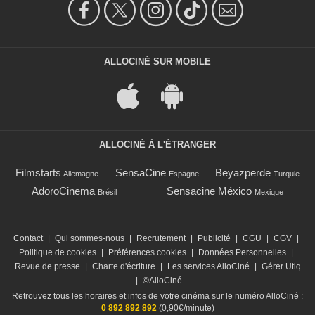
ALLOCINÉ SUR MOBILE
ALLOCINÉ À L'ÉTRANGER
Filmstarts
SensaCine
Beyazperde
Allemagne
Espagne
Turquie
AdoroCinema
Sensacine México
Brésil
Mexique
Contact
|
Qui sommes-nous
|
Recrutement
|
Publicité
|
CGU
|
CGV
|
Politique de cookies
|
Préférences cookies
|
Données Personnelles
|
Revue de presse
|
Charte d'écriture
|
Les services AlloCiné
|
Gérer Utiq
|
©AlloCiné
Retrouvez tous les horaires et infos de votre cinéma sur le numéro AlloCiné :
0 892 892 892
(0,90€/minute)