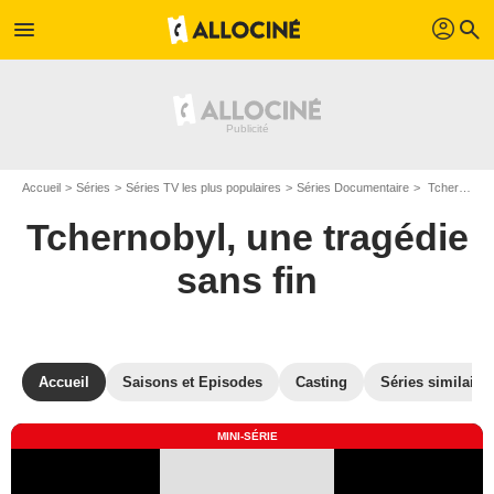
profil
menu
search
Accueil
Séries
Séries TV les plus populaires
Séries Documentaire
Tchernobyl, une tragédie sans fin
Tchernobyl, une tragédie
sans fin
Accueil
Saisons et Episodes
Casting
Séries similaire
MINI-SÉRIE