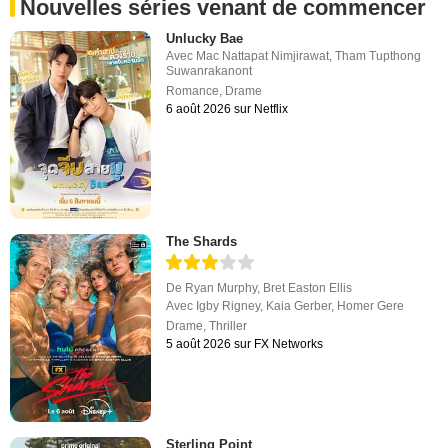
Nouvelles séries venant de commencer
Unlucky Bae
Avec
Mac Nattapat Nimjirawat
,
Tham Tupthong
Suwanrakanont
Romance
,
Drame
6 août 2026 sur Netflix
The Shards
De
Ryan Murphy
,
Bret Easton Ellis
Avec
Igby Rigney
,
Kaia Gerber
,
Homer Gere
Drame
,
Thriller
5 août 2026 sur FX Networks
Sterling Point