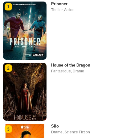
Prisoner
1
Thriller
,
Action
House of the Dragon
2
Fantastique
,
Drame
Silo
3
Drame
,
Science Fiction