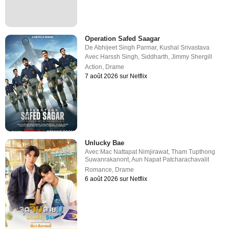
Operation Safed Saagar
De
Abhijeet Singh Parmar
,
Kushal Srivastava
Avec
Harssh Singh
,
Siddharth
,
Jimmy Shergill
Action
,
Drame
7 août 2026 sur Netflix
Unlucky Bae
Avec
Mac Nattapat Nimjirawat
,
Tham Tupthong
Suwanrakanont
,
Aun Napat Patcharachavalit
Romance
,
Drame
6 août 2026 sur Netflix