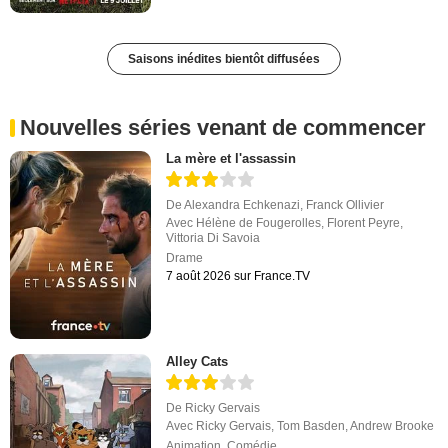
Saisons inédites bientôt diffusées
Nouvelles séries venant de commencer
La mère et l'assassin
De
Alexandra Echkenazi
,
Franck Ollivier
Avec
Hélène de Fougerolles
,
Florent Peyre
,
Vittoria Di Savoia
Drame
7 août 2026 sur France.TV
Alley Cats
De
Ricky Gervais
Avec
Ricky Gervais
,
Tom Basden
,
Andrew Brooke
Animation
,
Comédie