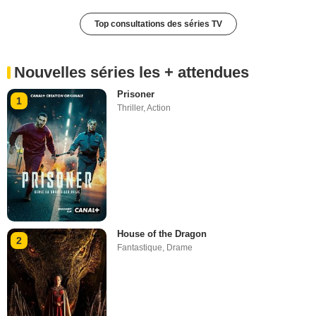
Top consultations des séries TV
Nouvelles séries les + attendues
Prisoner
1
Thriller
,
Action
House of the Dragon
2
Fantastique
,
Drame