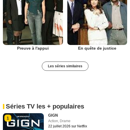
Preuve à l'appui
En quête de justice
Les séries similaires
Séries TV les + populaires
GIGN
1
Action
,
Drame
22 juillet 2026 sur Netflix