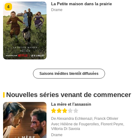
La Petite maison dans la prairie
4
Drame
Saisons inédites bientôt diffusées
Nouvelles séries venant de commencer
La mère et l'assassin
De
Alexandra Echkenazi
,
Franck Ollivier
Avec
Hélène de Fougerolles
,
Florent Peyre
,
Vittoria Di Savoia
Drame