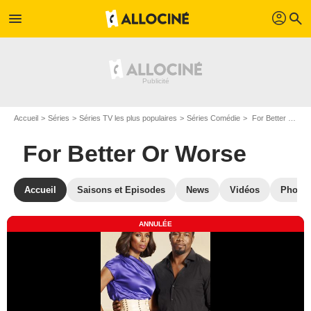
profil
menu
search
Accueil
Séries
Séries TV les plus populaires
Séries Comédie
For Better Or Worse
For Better Or Worse
Accueil
Saisons et Episodes
News
Vidéos
Photos
ANNULÉE