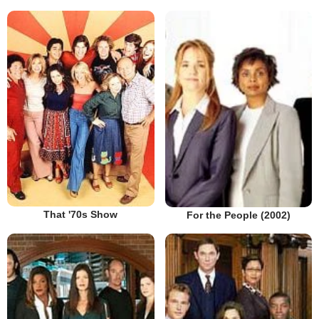
That '70s Show
For the People (2002)