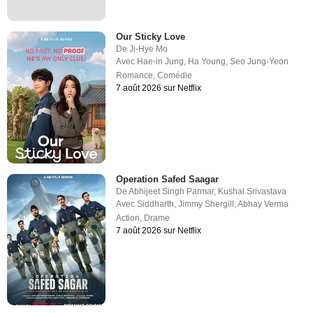
Our Sticky Love
De
Ji-Hye Mo
Avec
Hae-in Jung
,
Ha Young
,
Seo Jung-Yeon
Romance
,
Comédie
7 août 2026 sur Netflix
Operation Safed Saagar
De
Abhijeet Singh Parmar
,
Kushal Srivastava
Avec
Siddharth
,
Jimmy Shergill
,
Abhay Verma
Action
,
Drame
7 août 2026 sur Netflix