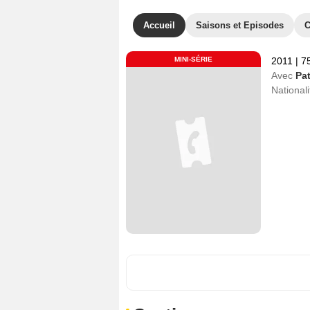
Accueil
Saisons et Episodes
C
MINI-SÉRIE
2011
|
75
Avec
Pat
Nationali