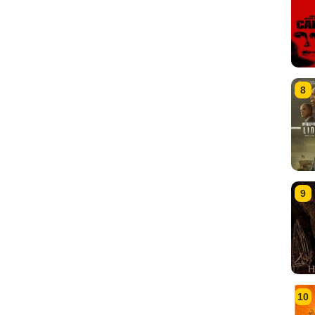
8
9
10