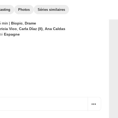
asting
Photos
Séries similaires
 min
|
Biopic
,
Drame
ricia Vico
,
Carla Díaz (II)
,
Ana Caldas
té
Espagne