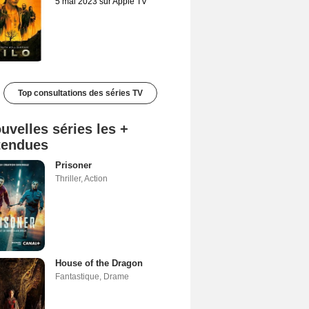
5 mai 2023 sur Apple TV
Top consultations des séries TV
uvelles séries les +
tendues
Prisoner
Thriller
,
Action
House of the Dragon
Fantastique
,
Drame