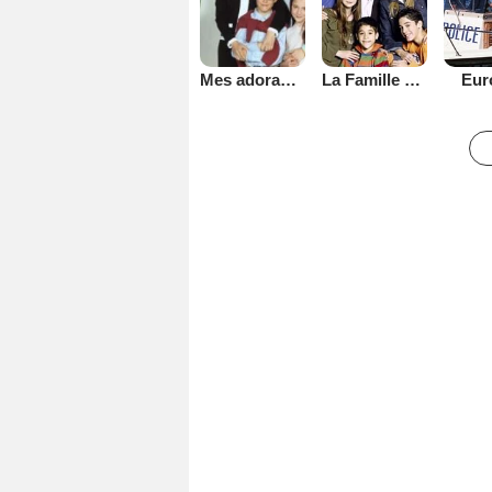
La Famille Serrano
Eur
Mes adorables voisins