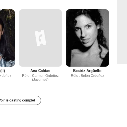
(II)
Ana Caldas
Beatriz Argüello
Ordoñez
Rôle : Carmen Ordoñez
Rôle : Belén Ordoñez
(Juventud)
Voir le casting complet