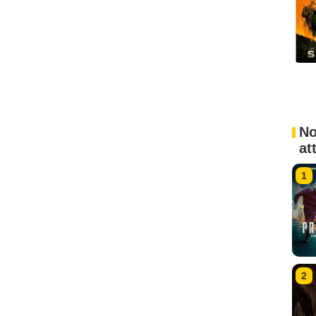
No
at
1
2