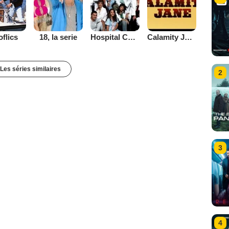
Calamity Jane
oflics
18, la serie
Hospital Central
Les séries similaires
2
3
4