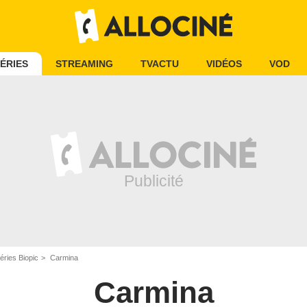
ÉRIES
STREAMING
TVACTU
VIDÉOS
VOD
éries Biopic
Carmina
Carmina