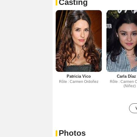
Casting
Patricia Vico
Carla Díaz 
Rôle : Carmen Ordoñez
Rôle : Carmen 
(Niñez)
Photos