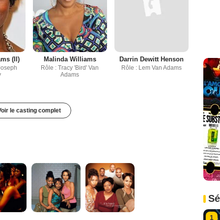
ms (II)
Malinda Williams
Darrin Dewitt Henson
Joseph
Rôle : Tracy 'Bird' Van
Rôle : Lem Van Adams
y
Adams
Voir le casting complet
Sé
1