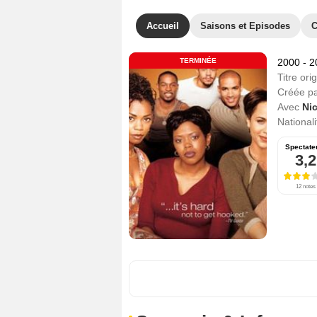
Accueil
Saisons et Episodes
C
TERMINÉE
2000 - 
Titre orig
Créée p
Avec
Nic
Nationali
Spectate
3,2
12 notes