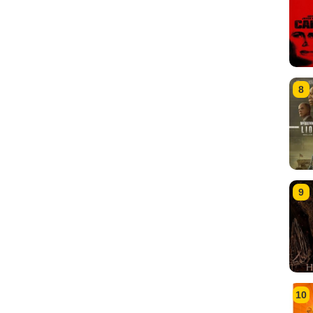
8
9
10