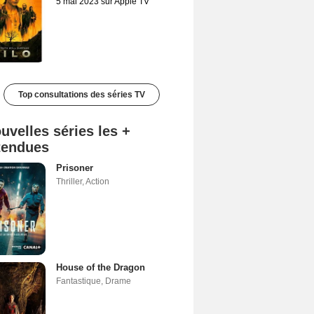
5 mai 2023 sur Apple TV
Top consultations des séries TV
uvelles séries les +
tendues
Prisoner
Thriller
,
Action
House of the Dragon
Fantastique
,
Drame