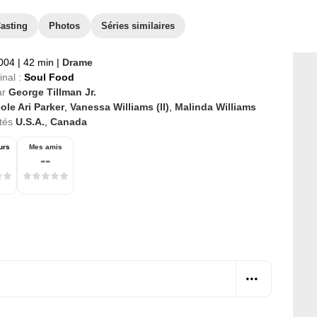
asting
Photos
Séries similaires
2004
|
42 min
|
Drame
inal :
Soul Food
ar
George Tillman Jr.
ole Ari Parker
,
Vanessa Williams (II)
,
Malinda Williams
tés
U.S.A.
,
Canada
urs
Mes amis
--