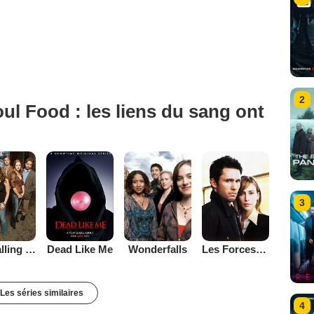
2
ul Food : les liens du sang ont
3
Tru Calling : compte à rebours
Dead Like Me
Les Forces du Mal
Wonderfalls
Les séries similaires
4