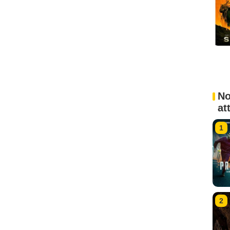
No
at
1
2