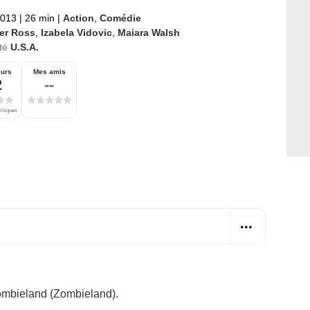
2013
|
26 min
|
Action
,
Comédie
ler Ross
,
Izabela Vidovic
,
Maiara Walsh
té
U.S.A.
eurs
Mes amis
2
--
ritiques
ombieland (Zombieland)
.