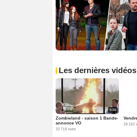
Les dernières vidéos
0:50
Zombieland - saison 1 Bande-
Vendre
annonce VO
28 162 
32 718 vues