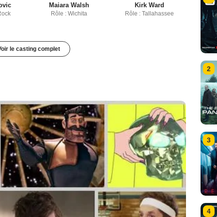
ovic
Maiara Walsh
Kirk Ward
 Rock
Rôle : Wichita
Rôle : Tallahassee
Voir le casting complet
2
3
4