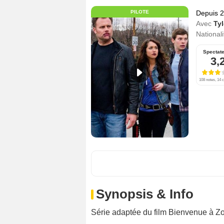
PILOTE
Depuis 
Avec
Ty
Nationali
Spectat
3,
108 notes, 14 c
Synopsis & Info
Série adaptée du film
Bienvenue à Z