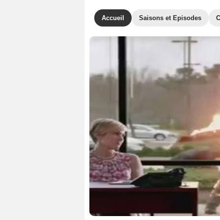
Accueil
Saisons et Episodes
C