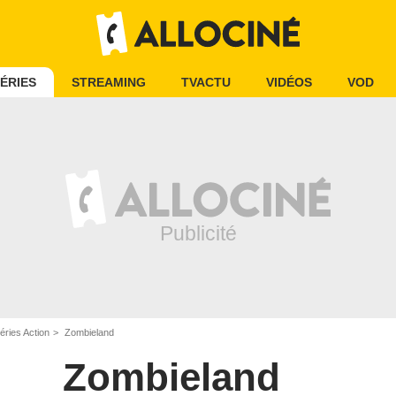
ÉRIES
STREAMING
TVACTU
VIDÉOS
VOD
éries Action
Zombieland
Zombieland