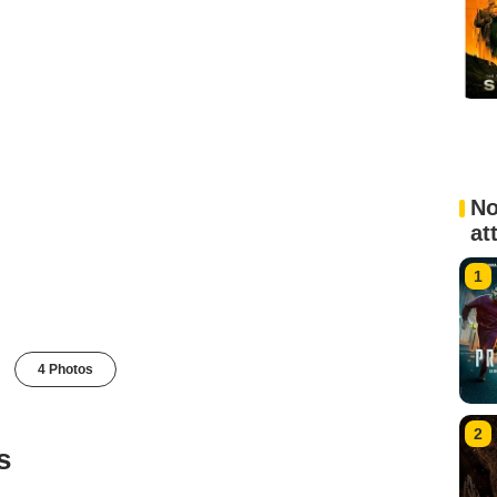
No
at
1
4 Photos
2
s