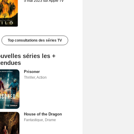
5 mai 2023 sur Apple TV
Top consultations des séries TV
uvelles séries les +
tendues
Prisoner
Thriller
,
Action
House of the Dragon
Fantastique
,
Drame