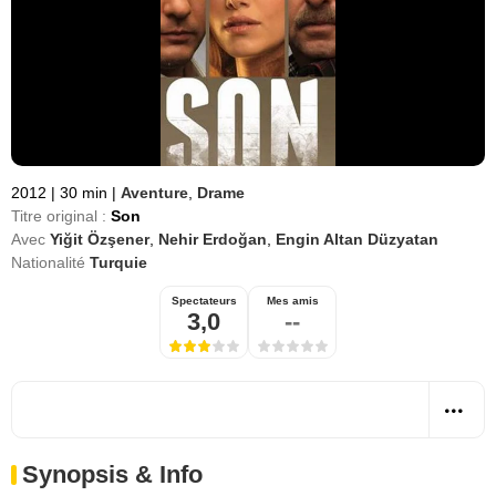
2012
|
30 min
|
Aventure
,
Drame
Titre original :
Son
Avec
Yiğit Özşener
,
Nehir Erdoğan
,
Engin Altan Düzyatan
Nationalité
Turquie
Spectateurs
Mes amis
3,0
--
Synopsis & Info