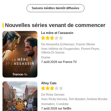
Saisons inédites bientôt diffusées
Nouvelles séries venant de commencer
La mère et l'assassin
De
Alexandra Echkenazi
,
Franck Ollivier
Avec
Hélène de Fougerolles
,
Florent Peyre
,
Vittoria Di Savoia
Drame
7 août 2026 sur France.TV
Alley Cats
De
Ricky Gervais
Avec
Ricky Gervais
,
Tom Basden
,
Andrew Brooke
Animation
,
Comédie
7 août 2026 sur Netflix