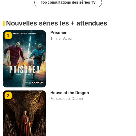
Top consultations des séries TV
Nouvelles séries les + attendues
Prisoner
1
Thriller
,
Action
House of the Dragon
2
Fantastique
,
Drame