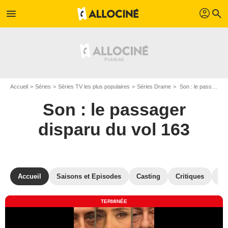
profil
menu
search
Accueil
Séries
Séries TV les plus populaires
Séries Drame
Son : le passager disparu du vol 163
Son : le passager
disparu du vol 163
Accueil
Saisons et Episodes
Casting
Critiques
Mu
TERMINÉE