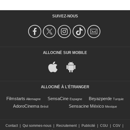
SUIVEZ-NOUS
ALLOCINÉ SUR MOBILE
ALLOCINÉ À L'ÉTRANGER
Filmstarts
SensaCine
Beyazperde
Allemagne
Espagne
Turquie
AdoroCinema
Sensacine México
Brésil
Mexique
Contact
|
Qui sommes-nous
|
Recrutement
|
Publicité
|
CGU
|
CGV
|