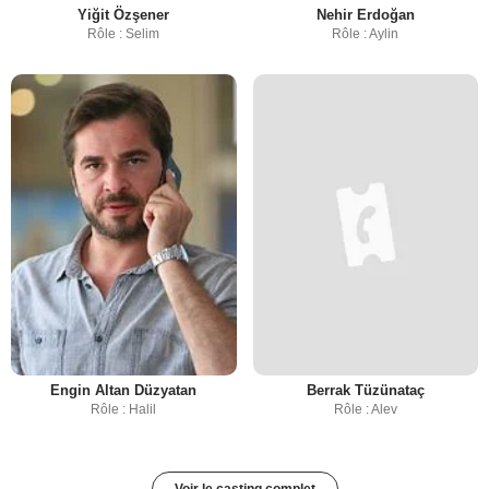
Yiğit Özşener
Nehir Erdoğan
Rôle : Selim
Rôle : Aylin
Engin Altan Düzyatan
Berrak Tüzünataç
Rôle : Halil
Rôle : Alev
Voir le casting complet