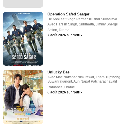
Operation Safed Saagar
De
Abhijeet Singh Parmar
,
Kushal Srivastava
Avec
Harssh Singh
,
Siddharth
,
Jimmy Shergill
Action
,
Drame
7 août 2026 sur Netflix
Unlucky Bae
Avec
Mac Nattapat Nimjirawat
,
Tham Tupthong
Suwanrakanont
,
Aun Napat Patcharachavalit
Romance
,
Drame
6 août 2026 sur Netflix