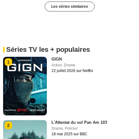
Les séries similaires
Séries TV les + populaires
GIGN
1
Action
,
Drame
22 juillet 2026 sur Netflix
L'Attentat du vol Pan Am 103
2
Drame
,
Policier
18 mai 2025 sur BBC