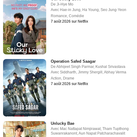
De
Ji-Hye Mo
Avec
Hae-in Jung
,
Ha Young
,
Seo Jung-Yeon
Romance
,
Comédie
7 août 2026 sur Netflix
Operation Safed Saagar
De
Abhijeet Singh Parmar
,
Kushal Srivastava
Avec
Siddharth
,
Jimmy Shergill
,
Abhay Verma
Action
,
Drame
7 août 2026 sur Netflix
Unlucky Bae
Avec
Mac Nattapat Nimjirawat
,
Tham Tupthong
Suwanrakanont
,
Aun Napat Patcharachavalit