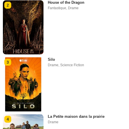
House of the Dragon
2
Fantastique
,
Drame
Silo
3
Drame
,
Science Fiction
La Petite maison dans la prairie
4
Drame