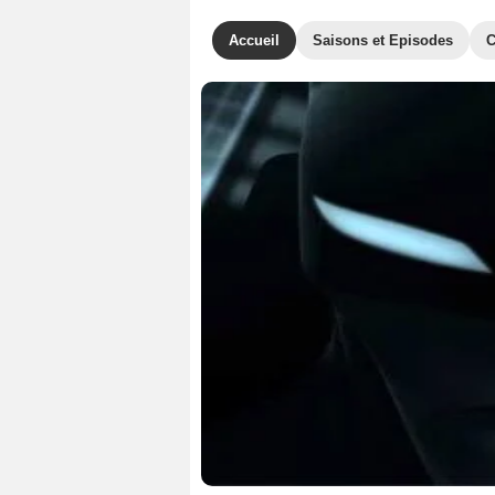
Accueil
Saisons et Episodes
C