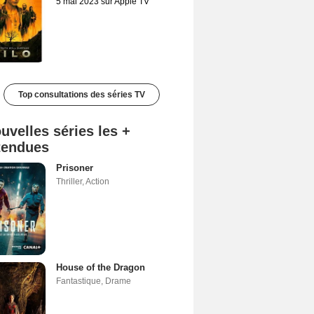
5 mai 2023 sur Apple TV
Top consultations des séries TV
uvelles séries les +
tendues
Prisoner
Thriller
,
Action
House of the Dragon
Fantastique
,
Drame