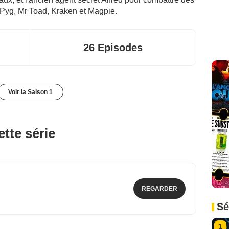
 Pyg, Mr Toad, Kraken et Magpie.
26 Episodes
Voir la Saison 1
tte série
REGARDER
Sé
1