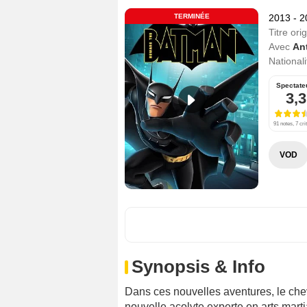
TERMINÉE
2013 - 
Titre orig
Avec
An
Nationali
Spectate
3,3
91 notes, 7 cri
VOD
Synopsis & Info
Dans ces nouvelles aventures, le chev
nouvelle acolyte experte en arts marti