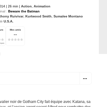
2014
|
26 min
|
Action
,
Animation
inal :
Beware the Batman
thony Ruivivar
,
Kurtwood Smith
,
Sumalee Montano
té
U.S.A.
urs
Mes amis
--
tiques
alier noir de Gotham City fait équipe avec Katana, sa
aux, et l'ancien agent secret Alfred pour combattre des