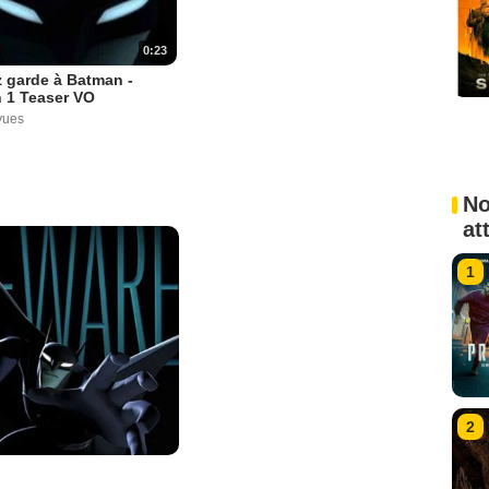
0:23
 garde à Batman -
 1 Teaser VO
vues
No
at
1
2