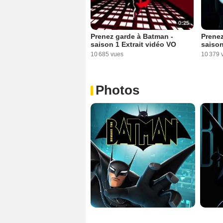
0:25
Prenez garde à Batman -
Prenez
saison 1 Extrait vidéo VO
saison
10 685 vues
10 379 
Photos