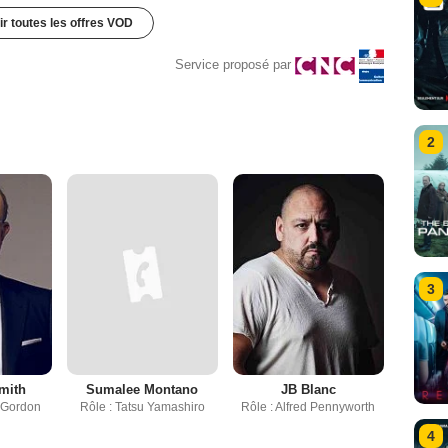
ir toutes les offres VOD
Service proposé par
2
3
mith
Sumalee Montano
JB Blanc
s Gordon
Rôle : Tatsu Yamashiro
Rôle : Alfred Pennyworth
4