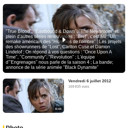
"True Blood", "Eastbound & Down", "The Newsroom" et
plein d'autres séries renouvelées ; "Bref", c'est fini ; Un
remake américain des "Hommes de l'ombre" ; Les projets
des showrunners de "Lost", Carlton Cuse et Damon
Lindelof ; On répond à vos questions : "Once Upon A
Time", "Community", "Revolution" ; L'équipe
d'"Engrenages" nous parle de la saison 4 ; La bande;
annonce de la série animée "Black Dynamite"
Vendredi 6 juillet 2012
169 835 vues
8:44
Photo