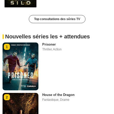
Top consultations des séries TV
Nouvelles séries les + attendues
Prisoner
1
Thriller
,
Action
House of the Dragon
2
Fantastique
,
Drame