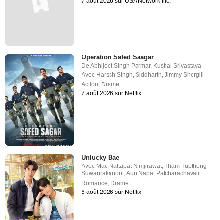
7 août 2026 sur USA Network Inc.
Operation Safed Saagar
De
Abhijeet Singh Parmar
,
Kushal Srivastava
Avec
Harssh Singh
,
Siddharth
,
Jimmy Shergill
Action
,
Drame
7 août 2026 sur Netflix
Unlucky Bae
Avec
Mac Nattapat Nimjirawat
,
Tham Tupthong
Suwanrakanont
,
Aun Napat Patcharachavalit
Romance
,
Drame
6 août 2026 sur Netflix