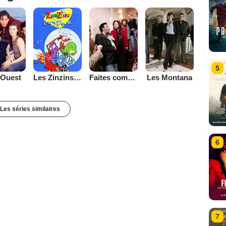
5
 Ouest
Les Zinzins de l'espace
Faites comme chez vous
Les Montana
Les séries similaires
6
7