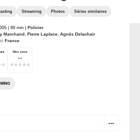
asting
Streaming
Photos
Séries similaires
2005
|
90 min
|
Policier
y Marchand
,
Pierre Laplace
,
Agnès Delachair
té
France
urs
Mes amis
--
MING