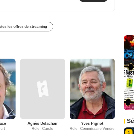
outes les offres de streaming
Sé
lace
Agnès Delachair
Yves Pignot
ourt
Rôle : Carole
Rôle : Commissaire Vénère
1