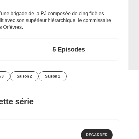
'une brigade de la PJ composée de cinq fidèles
nflit avec son supérieur hiérarchique, le commissaire
s Orfèvres.
5 Episodes
n 3
Saison 2
Saison 1
tte série
REGARDER