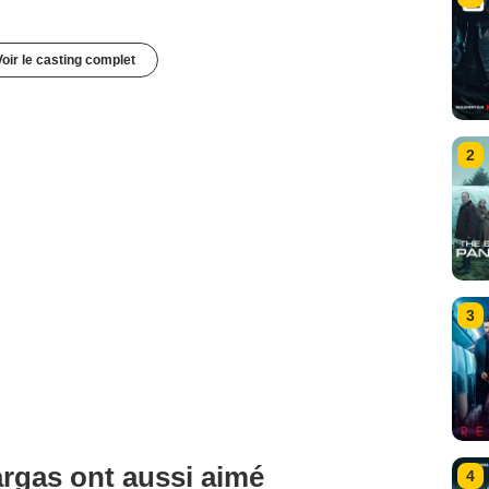
Voir le casting complet
2
3
rgas ont aussi aimé
4