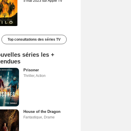
5 mai 2023 sur Apple TV
Top consultations des séries TV
uvelles séries les +
tendues
Prisoner
Thriller
,
Action
House of the Dragon
Fantastique
,
Drame