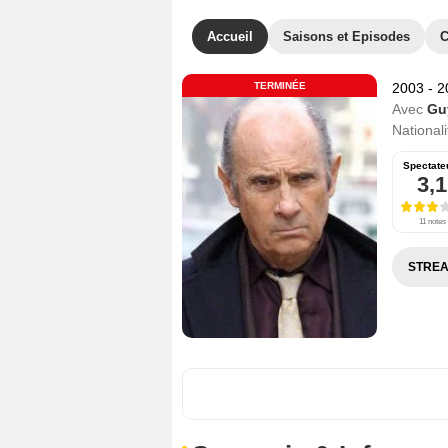
Accueil
Saisons et Episodes
C
TERMINÉE
2003 - 
Avec
Gu
Nationali
Spectate
3,1
11 notes
STREA