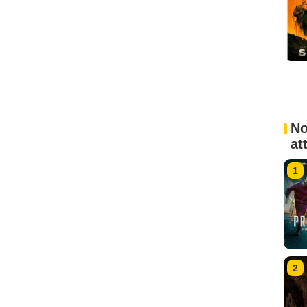
No
at
1
2