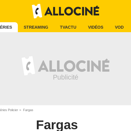
ÉRIES
STREAMING
TVACTU
VIDÉOS
VOD
éries Policier
Fargas
Fargas