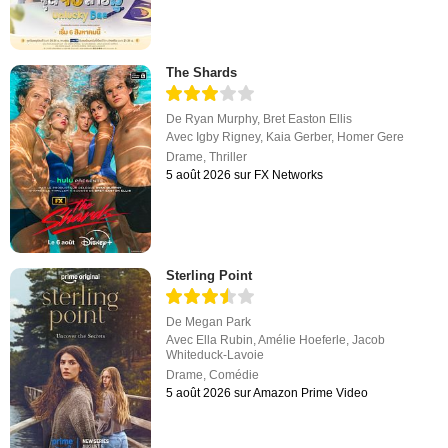
The Shards
De
Ryan Murphy
,
Bret Easton Ellis
Avec
Igby Rigney
,
Kaia Gerber
,
Homer Gere
Drame
,
Thriller
5 août 2026 sur FX Networks
Sterling Point
De
Megan Park
Avec
Ella Rubin
,
Amélie Hoeferle
,
Jacob
Whiteduck-Lavoie
Drame
,
Comédie
5 août 2026 sur Amazon Prime Video