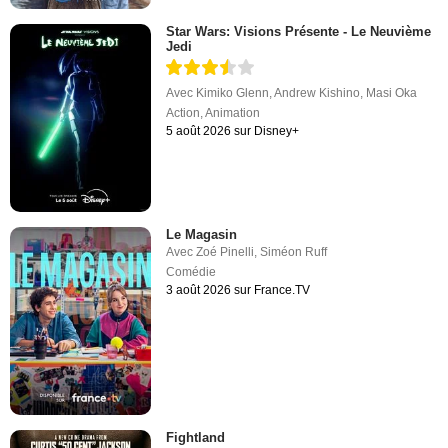
Star Wars: Visions Présente - Le Neuvième
Jedi
Avec
Kimiko Glenn
,
Andrew Kishino
,
Masi Oka
Action
,
Animation
5 août 2026 sur Disney+
Le Magasin
Avec
Zoé Pinelli
,
Siméon Ruff
Comédie
3 août 2026 sur France.TV
Fightland