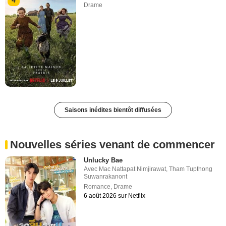
4
Drame
Saisons inédites bientôt diffusées
Nouvelles séries venant de commencer
Unlucky Bae
Avec
Mac Nattapat Nimjirawat
,
Tham Tupthong
Suwanrakanont
Romance
,
Drame
6 août 2026 sur Netflix