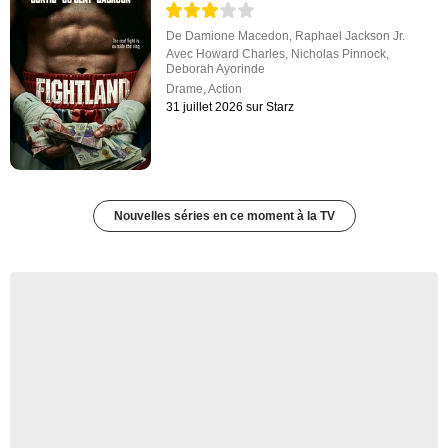
De
Damione Macedon
,
Raphael Jackson Jr.
Avec
Howard Charles
,
Nicholas Pinnock
,
Deborah Ayorinde
Drame
,
Action
31 juillet 2026 sur Starz
Nouvelles séries en ce moment à la TV