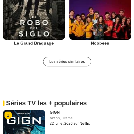
Le Grand Braquage
Noobees
Les séries similaires
Séries TV les + populaires
GIGN
1
Action
,
Drame
22 juillet 2026 sur Netflix