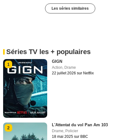
Les séries similaires
Séries TV les + populaires
GIGN
1
Action
,
Drame
22 juillet 2026 sur Netflix
L'Attentat du vol Pan Am 103
2
Drame
,
Policier
18 mai 2025 sur BBC