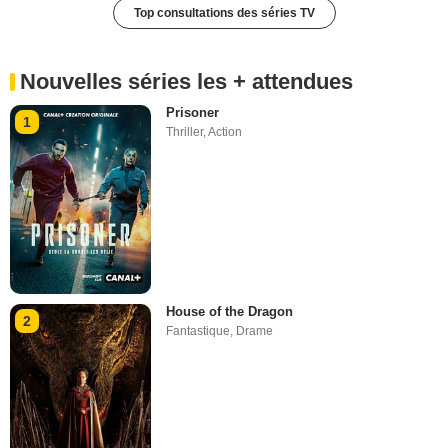
Top consultations des séries TV
Nouvelles séries les + attendues
Prisoner
1
Thriller
,
Action
House of the Dragon
2
Fantastique
,
Drame