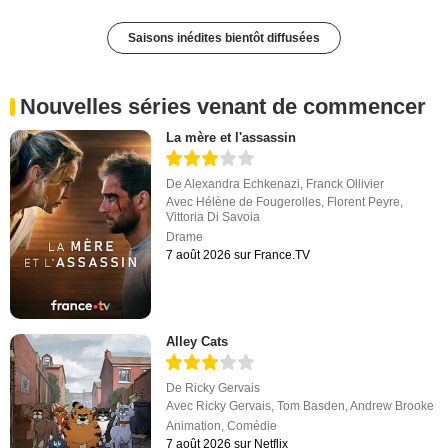
Saisons inédites bientôt diffusées
Nouvelles séries venant de commencer
La mère et l'assassin
De
Alexandra Echkenazi
,
Franck Ollivier
Avec
Hélène de Fougerolles
,
Florent Peyre
,
Vittoria Di Savoia
Drame
7 août 2026 sur France.TV
Alley Cats
De
Ricky Gervais
Avec
Ricky Gervais
,
Tom Basden
,
Andrew Brooke
Animation
,
Comédie
7 août 2026 sur Netflix