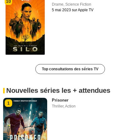
10
Drame
,
Science Fiction
5 mai 2023 sur Apple TV
Top consultations des séries TV
Nouvelles séries les + attendues
Prisoner
1
Thriller
,
Action