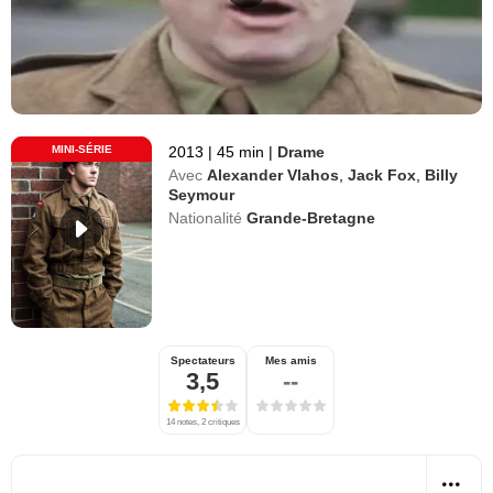
MINI-SÉRIE
2013
|
45 min
|
Drame
Avec
Alexander Vlahos
,
Jack Fox
,
Billy
Seymour
Nationalité
Grande-Bretagne
Spectateurs
Mes amis
3,5
--
14 notes, 2 critiques