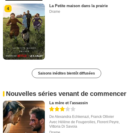
La Petite maison dans la prairie
4
Drame
Saisons inédites bientôt diffusées
Nouvelles séries venant de commencer
La mère et l'assassin
De
Alexandra Echkenazi
,
Franck Ollivier
Avec
Hélène de Fougerolles
,
Florent Peyre
,
Vittoria Di Savoia
Drame