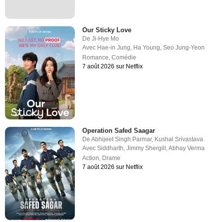
Our Sticky Love
De
Ji-Hye Mo
Avec
Hae-in Jung
,
Ha Young
,
Seo Jung-Yeon
Romance
,
Comédie
7 août 2026 sur Netflix
Operation Safed Saagar
De
Abhijeet Singh Parmar
,
Kushal Srivastava
Avec
Siddharth
,
Jimmy Shergill
,
Abhay Verma
Action
,
Drame
7 août 2026 sur Netflix