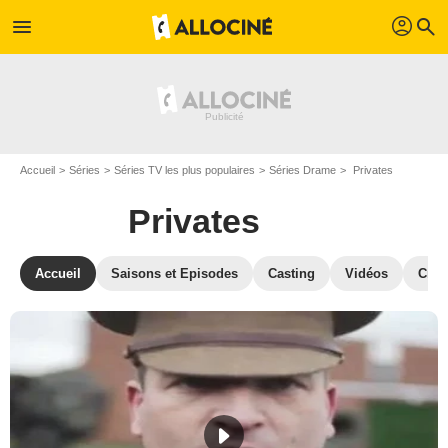
profil
menu
search
Accueil
Séries
Séries TV les plus populaires
Séries Drame
Privates
Privates
Accueil
Saisons et Episodes
Casting
Vidéos
Crit