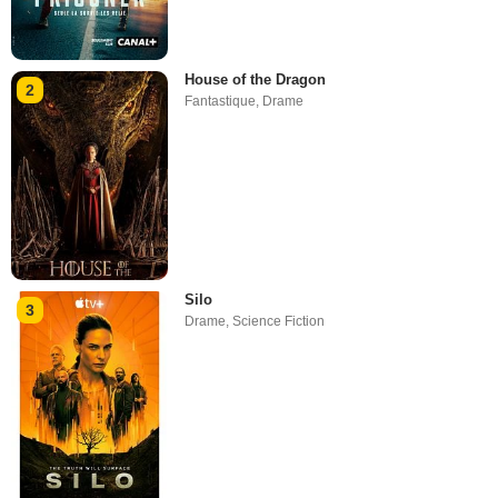
House of the Dragon
2
Fantastique
,
Drame
Silo
3
Drame
,
Science Fiction