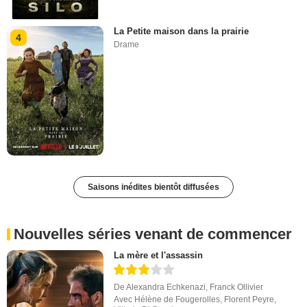
La Petite maison dans la prairie
4
Drame
Saisons inédites bientôt diffusées
Nouvelles séries venant de commencer
La mère et l'assassin
De
Alexandra Echkenazi
,
Franck Ollivier
Avec
Hélène de Fougerolles
,
Florent Peyre
,