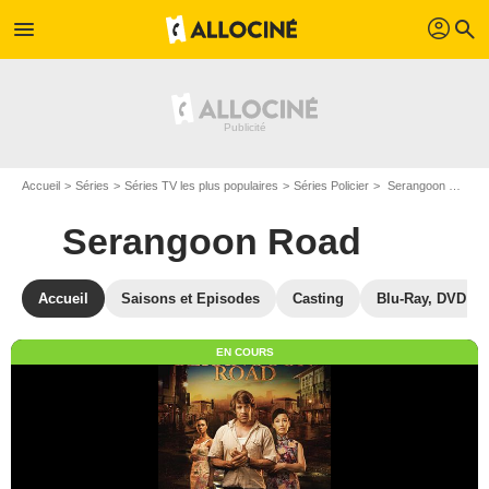
profil
menu
search
Accueil
Séries
Séries TV les plus populaires
Séries Policier
Serangoon Road
Serangoon Road
Accueil
Saisons et Episodes
Casting
Blu-Ray, DVD
EN COURS