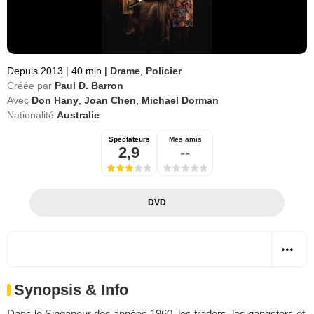
Depuis 2013
|
40 min
|
Drame
,
Policier
Créée par
Paul D. Barron
Avec
Don Hany
,
Joan Chen
,
Michael Dorman
Nationalité
Australie
Spectateurs
Mes amis
2,9
--
DVD
Synopsis & Info
Dans le Singapour des années 1960, les traders, les gangsters et