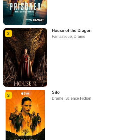
House of the Dragon
2
Fantastique
,
Drame
Silo
3
Drame
,
Science Fiction