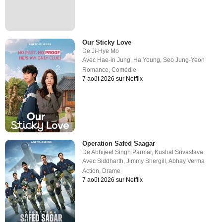
Our Sticky Love
De
Ji-Hye Mo
Avec
Hae-in Jung
,
Ha Young
,
Seo Jung-Yeon
Romance
,
Comédie
7 août 2026 sur Netflix
Operation Safed Saagar
De
Abhijeet Singh Parmar
,
Kushal Srivastava
Avec
Siddharth
,
Jimmy Shergill
,
Abhay Verma
Action
,
Drame
7 août 2026 sur Netflix