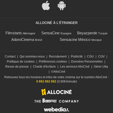
ALLOCINÉ À L'ÉTRANGER
Filmstarts
SensaCine
Beyazperde
Allemagne
Espagne
Turquie
AdoroCinema
Sensacine México
Brésil
Mexique
Contact
|
Qui sommes-nous
|
Recrutement
|
Publicité
|
CGU
|
CGV
|
Politique de cookies
|
Préférences cookies
|
Données Personnelles
|
Revue de presse
|
Charte d'écriture
|
Les services AlloCiné
|
Gérer Utiq
|
©AlloCiné
Retrouvez tous les horaires et infos de votre cinéma sur le numéro AlloCiné :
0 892 892 892
(0,90€/minute)