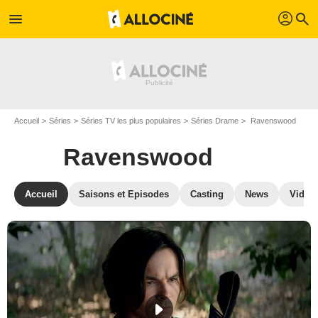
profil
menu
search
Accueil
Séries
Séries TV les plus populaires
Séries Drame
Ravenswood
Ravenswood
Accueil
Saisons et Episodes
Casting
News
Vidéo