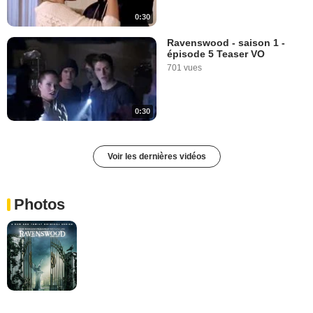
0:30
Ravenswood - saison 1 -
épisode 5 Teaser VO
701 vues
0:30
Voir les dernières vidéos
Photos