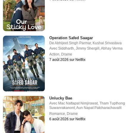
Operation Safed Saagar
De
Abhijeet Singh Parmar
,
Kushal Srivastava
Avec
Siddharth
,
Jimmy Shergill
,
Abhay Verma
Action
,
Drame
7 août 2026 sur Netflix
Unlucky Bae
Avec
Mac Nattapat Nimjirawat
,
Tham Tupthong
Suwanrakanont
,
Aun Napat Patcharachavalit
Romance
,
Drame
6 août 2026 sur Netflix