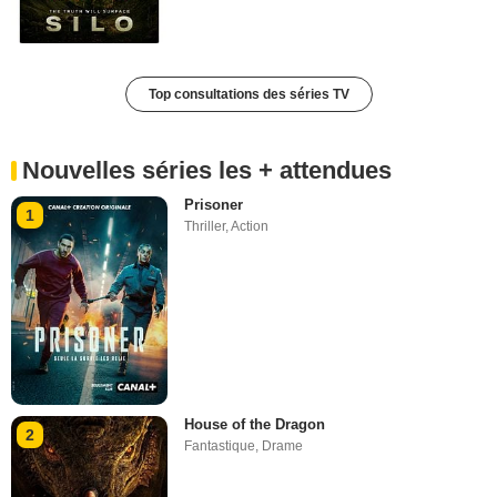
Top consultations des séries TV
Nouvelles séries les + attendues
Prisoner
1
Thriller
,
Action
House of the Dragon
2
Fantastique
,
Drame