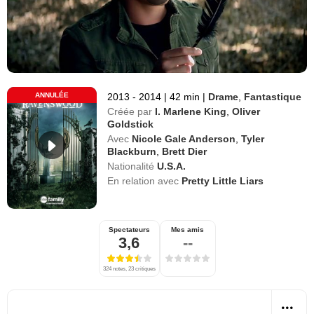
ANNULÉE
2013 - 2014
|
42 min
|
Drame
,
Fantastique
Créée par
I. Marlene King
,
Oliver
Goldstick
Avec
Nicole Gale Anderson
,
Tyler
Blackburn
,
Brett Dier
Nationalité
U.S.A.
En relation avec
Pretty Little Liars
Spectateurs
Mes amis
3,6
--
324 notes, 23 critiques