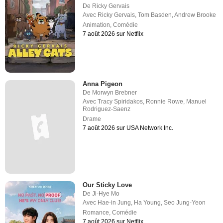
De
Ricky Gervais
Avec
Ricky Gervais
,
Tom Basden
,
Andrew Brooke
Animation
,
Comédie
7 août 2026 sur Netflix
Anna Pigeon
De
Morwyn Brebner
Avec
Tracy Spiridakos
,
Ronnie Rowe
,
Manuel
Rodriguez-Saenz
Drame
7 août 2026 sur USA Network Inc.
Our Sticky Love
De
Ji-Hye Mo
Avec
Hae-in Jung
,
Ha Young
,
Seo Jung-Yeon
Romance
,
Comédie
7 août 2026 sur Netflix