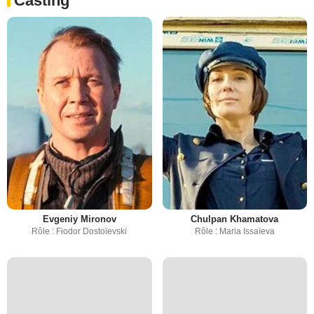
Casting
Evgeniy Mironov
Chulpan Khamatova
Rôle : Fiodor Dostoïevski
Rôle : Maria Issaïeva