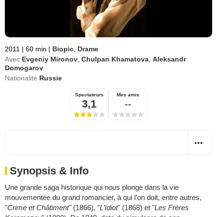
2011
|
60 min
|
Biopic
,
Drame
Avec
Evgeniy Mironov
,
Chulpan Khamatova
,
Aleksandr
Domogarov
Nationalité
Russie
Spectateurs
Mes amis
3,1
--
Synopsis & Info
Une grande saga historique qui nous plonge dans la vie
mouvementée du grand romancier, à qui l’on doit, entre autres,
"
Crime et Châtiment"
(1866), "
L’Idiot
" (1868) et "
Les Frères