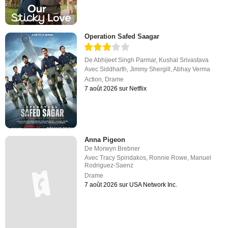
Operation Safed Saagar
De
Abhijeet Singh Parmar
,
Kushal Srivastava
Avec
Siddharth
,
Jimmy Shergill
,
Abhay Verma
Action
,
Drame
7 août 2026 sur Netflix
Anna Pigeon
De
Morwyn Brebner
Avec
Tracy Spiridakos
,
Ronnie Rowe
,
Manuel
Rodriguez-Saenz
Drame
7 août 2026 sur USA Network Inc.