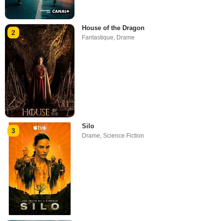
House of the Dragon
2
Fantastique
,
Drame
Silo
3
Drame
,
Science Fiction