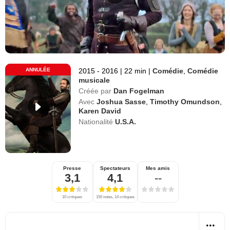
ANNULÉE
2015 - 2016
|
22 min
|
Comédie
,
Comédie
musicale
Créée par
Dan Fogelman
Avec
Joshua Sasse
,
Timothy Omundson
,
Karen David
Nationalité
U.S.A.
Presse
Spectateurs
Mes amis
3,1
4,1
--
10 critiques
150 notes, 14 critiques