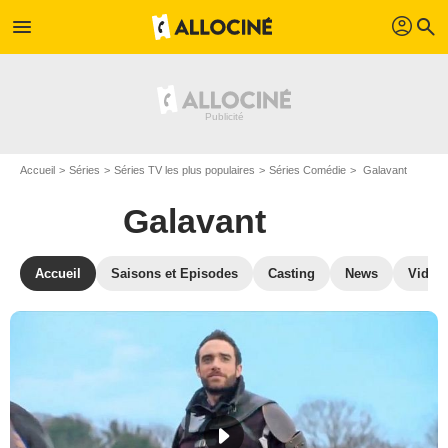
profil
menu
search
Accueil
Séries
Séries TV les plus populaires
Séries Comédie
Galavant
Galavant
Accueil
Saisons et Episodes
Casting
News
Vidéo