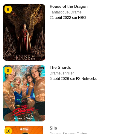
House of the Dragon
8
Fantastique
,
Drame
21 août 2022 sur HBO
The Shards
9
Drame
,
Thriller
5 août 2026 sur FX Networks
Silo
10
Drame
,
Science Fiction