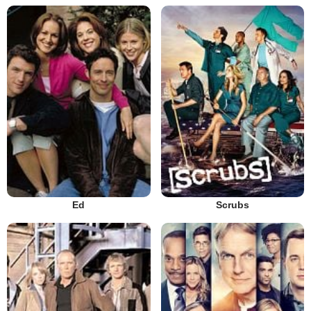
Ed
Scrubs