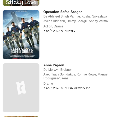
Operation Safed Saagar
De
Abhijeet Singh Parmar
,
Kushal Srivastava
Avec
Siddharth
,
Jimmy Shergill
,
Abhay Verma
Action
,
Drame
7 août 2026 sur Netflix
Anna Pigeon
De
Morwyn Brebner
Avec
Tracy Spiridakos
,
Ronnie Rowe
,
Manuel
Rodriguez-Saenz
Drame
7 août 2026 sur USA Network Inc.