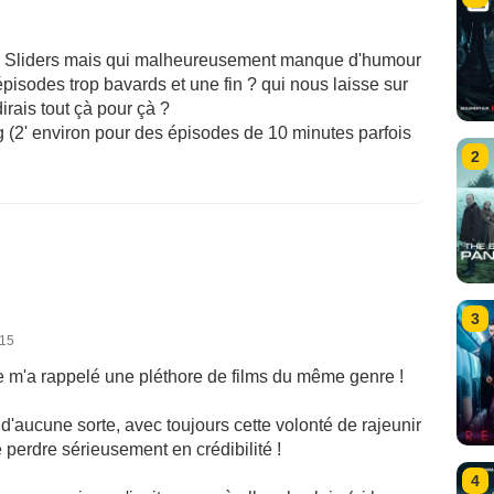
ur Sliders mais qui malheureusement manque d'humour
épisodes trop bavards et une fin ? qui nous laisse sur
 dirais tout çà pour çà ?
g (2' environ pour des épisodes de 10 minutes parfois
2
3
015
e m'a rappelé une pléthore de films du même genre !
'aucune sorte, avec toujours cette volonté de rajeunir
perdre sérieusement en crédibilité !
4