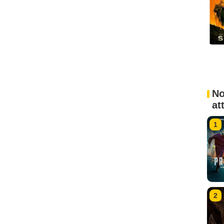
No
at
1
2