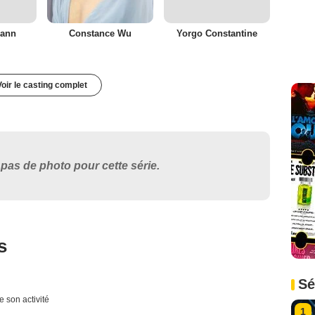
mann
Constance Wu
Yorgo Constantine
Voir le casting complet
pas de photo pour cette série.
s
Sé
e son activité
1