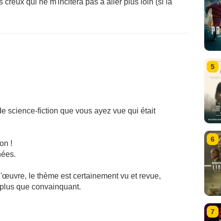
creux qui ne m'incitera pas à aller plus loin (si la
5
de science-fiction que vous ayez vue qui était
6
on !
nées.
d'œuvre, le thème est certainement vu et revue,
plus que convainquant.
7