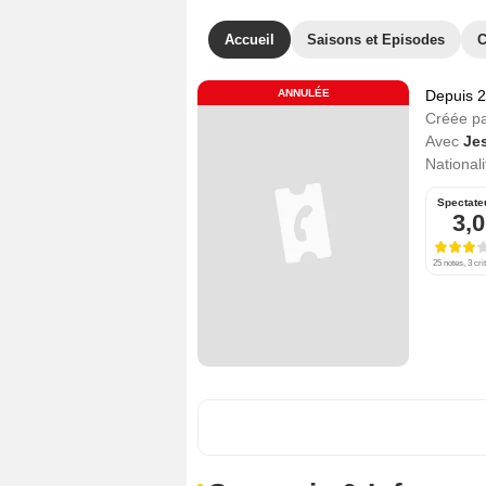
Accueil
Saisons et Episodes
C
ANNULÉE
Depuis 
Créée p
Avec
Je
Nationali
Spectate
3,0
25 notes, 3 cri