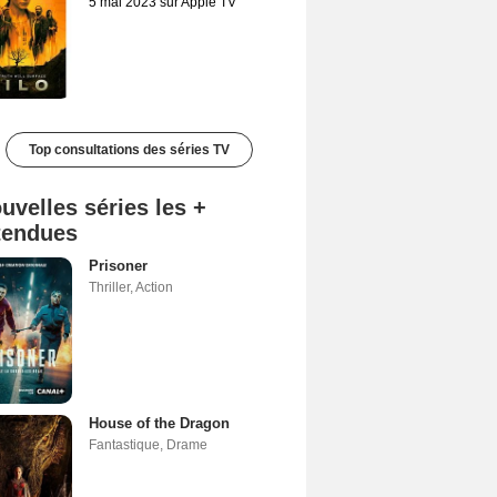
5 mai 2023 sur Apple TV
Top consultations des séries TV
uvelles séries les +
tendues
Prisoner
Thriller
,
Action
House of the Dragon
Fantastique
,
Drame