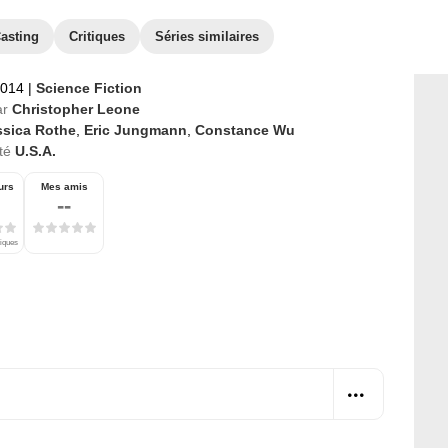
asting
Critiques
Séries similaires
2014
|
Science Fiction
ar
Christopher Leone
ssica Rothe
,
Eric Jungmann
,
Constance Wu
té
U.S.A.
urs
Mes amis
--
tiques