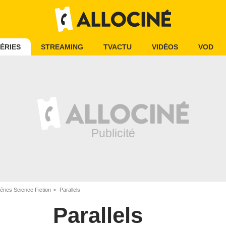
ÉRIES
STREAMING
TVACTU
VIDÉOS
VOD
éries Science Fiction
Parallels
Parallels