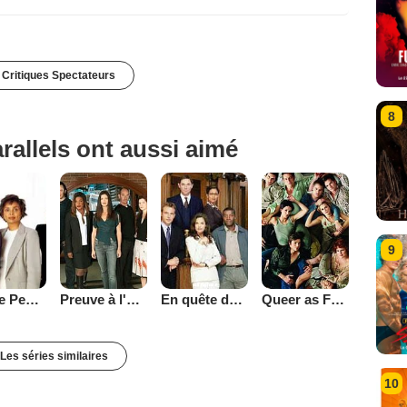
 Critiques Spectateurs
8
rallels ont aussi aimé
9
Preuve à l'appui
En quête de justice
Queer as Folk (2000)
For the People (2002)
Les séries similaires
10