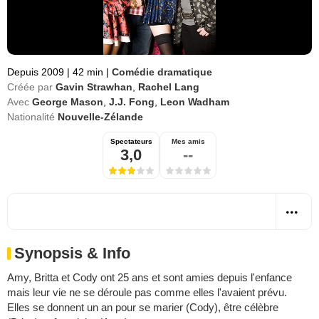
Depuis 2009
|
42 min
|
Comédie dramatique
Créée par
Gavin Strawhan
,
Rachel Lang
Avec
George Mason
,
J.J. Fong
,
Leon Wadham
Nationalité
Nouvelle-Zélande
Spectateurs
Mes amis
3,0
--
Synopsis & Info
Amy, Britta et Cody ont 25 ans et sont amies depuis l'enfance
mais leur vie ne se déroule pas comme elles l'avaient prévu.
Elles se donnent un an pour se marier (Cody), être célèbre