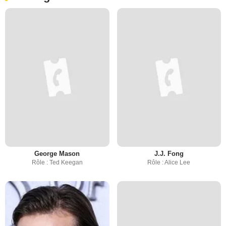
George Mason
J.J. Fong
Rôle : Ted Keegan
Rôle : Alice Lee