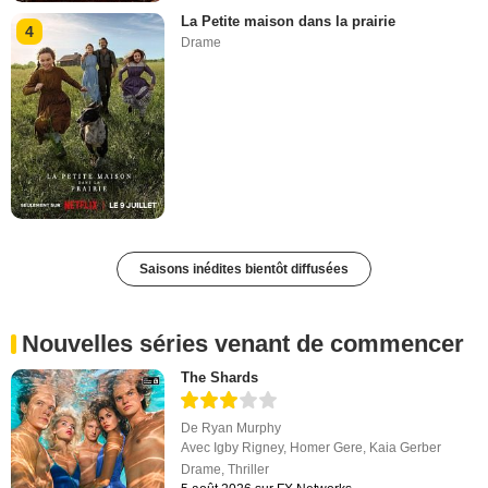
La Petite maison dans la prairie
4
Drame
Saisons inédites bientôt diffusées
Nouvelles séries venant de commencer
The Shards
De
Ryan Murphy
Avec
Igby Rigney
,
Homer Gere
,
Kaia Gerber
Drame
,
Thriller