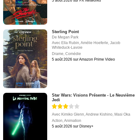
5 août 2026 sur FX Networks
Sterling Point
De
Megan Park
Avec
Ella Rubin
,
Amélie Hoeferle
,
Jacob
Whiteduck-Lavoie
Drame
,
Comédie
5 août 2026 sur Amazon Prime Video
Star Wars: Visions Présente - Le Neuvième
Jedi
Avec
Kimiko Glenn
,
Andrew Kishino
,
Masi Oka
Action
,
Animation
5 août 2026 sur Disney+