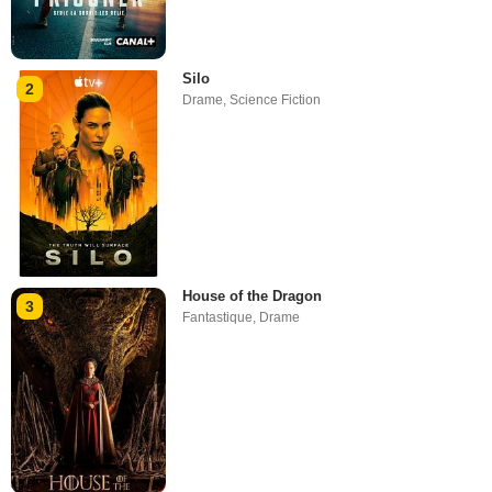
Silo
2
Drame
,
Science Fiction
House of the Dragon
3
Fantastique
,
Drame