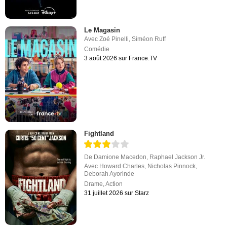
Le Magasin
Avec
Zoé Pinelli
,
Siméon Ruff
Comédie
3 août 2026 sur France.TV
Fightland
De
Damione Macedon
,
Raphael Jackson Jr.
Avec
Howard Charles
,
Nicholas Pinnock
,
Deborah Ayorinde
Drame
,
Action
31 juillet 2026 sur Starz