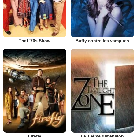
That '70s Show
Buffy contre les vampires
Firefly
La 13ème dimension