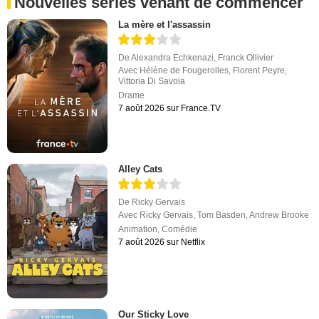
Nouvelles séries venant de commencer
La mère et l'assassin
De
Alexandra Echkenazi
,
Franck Ollivier
Avec
Hélène de Fougerolles
,
Florent Peyre
,
Vittoria Di Savoia
Drame
7 août 2026 sur France.TV
Alley Cats
De
Ricky Gervais
Avec
Ricky Gervais
,
Tom Basden
,
Andrew Brooke
Animation
,
Comédie
7 août 2026 sur Netflix
Our Sticky Love