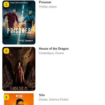
Prisoner
1
Thriller
,
Action
House of the Dragon
2
Fantastique
,
Drame
Silo
3
Drame
,
Science Fiction