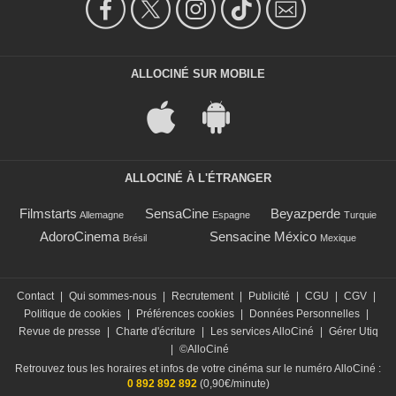
ALLOCINÉ SUR MOBILE
ALLOCINÉ À L'ÉTRANGER
Filmstarts
SensaCine
Beyazperde
Allemagne
Espagne
Turquie
AdoroCinema
Sensacine México
Brésil
Mexique
Contact
|
Qui sommes-nous
|
Recrutement
|
Publicité
|
CGU
|
CGV
|
Politique de cookies
|
Préférences cookies
|
Données Personnelles
|
Revue de presse
|
Charte d'écriture
|
Les services AlloCiné
|
Gérer Utiq
|
©AlloCiné
Retrouvez tous les horaires et infos de votre cinéma sur le numéro AlloCiné :
0 892 892 892
(0,90€/minute)