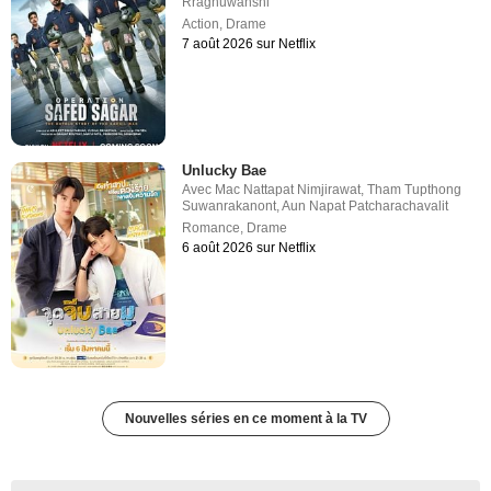
Rraghuwanshi
Action
,
Drame
7 août 2026 sur Netflix
Unlucky Bae
Avec
Mac Nattapat Nimjirawat
,
Tham Tupthong
Suwanrakanont
,
Aun Napat Patcharachavalit
Romance
,
Drame
6 août 2026 sur Netflix
Nouvelles séries en ce moment à la TV