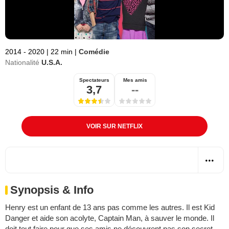
2014 - 2020
|
22 min
|
Comédie
Nationalité
U.S.A.
Spectateurs
Mes amis
3,7
--
VOIR SUR NETFLIX
Synopsis & Info
Henry est un enfant de 13 ans pas comme les autres. Il est Kid
Danger et aide son acolyte, Captain Man, à sauver le monde. Il
doit tout faire pour que ses amis ne découvrent pas son secret.