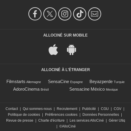
ALLOCINÉ SUR MOBILE
ALLOCINÉ À L'ÉTRANGER
Filmstarts
SensaCine
Beyazperde
Allemagne
Espagne
Turquie
AdoroCinema
Sensacine México
Brésil
Mexique
Contact
|
Qui sommes-nous
|
Recrutement
|
Publicité
|
CGU
|
CGV
|
Politique de cookies
|
Préférences cookies
|
Données Personnelles
|
Revue de presse
|
Charte d'écriture
|
Les services AlloCiné
|
Gérer Utiq
|
©AlloCiné