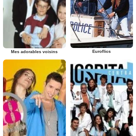
Euroflics
Mes adorables voisins