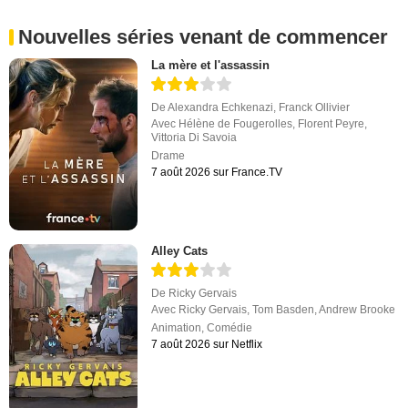
Nouvelles séries venant de commencer
La mère et l'assassin
De
Alexandra Echkenazi
,
Franck Ollivier
Avec
Hélène de Fougerolles
,
Florent Peyre
,
Vittoria Di Savoia
Drame
7 août 2026 sur France.TV
Alley Cats
De
Ricky Gervais
Avec
Ricky Gervais
,
Tom Basden
,
Andrew Brooke
Animation
,
Comédie
7 août 2026 sur Netflix