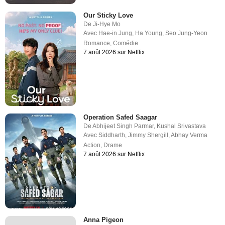
Our Sticky Love
De
Ji-Hye Mo
Avec
Hae-in Jung
,
Ha Young
,
Seo Jung-Yeon
Romance
,
Comédie
7 août 2026 sur Netflix
Operation Safed Saagar
De
Abhijeet Singh Parmar
,
Kushal Srivastava
Avec
Siddharth
,
Jimmy Shergill
,
Abhay Verma
Action
,
Drame
7 août 2026 sur Netflix
Anna Pigeon