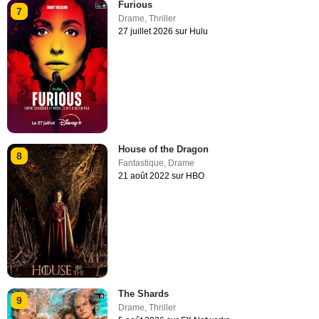
Furious
7
Drame
,
Thriller
27 juillet 2026 sur Hulu
House of the Dragon
8
Fantastique
,
Drame
21 août 2022 sur HBO
The Shards
9
Drame
,
Thriller