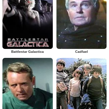
Battlestar Galactica
Cadfael