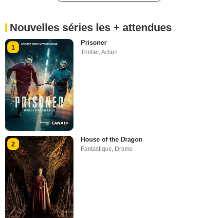
Nouvelles séries les + attendues
Prisoner
1
Thriller
,
Action
House of the Dragon
2
Fantastique
,
Drame