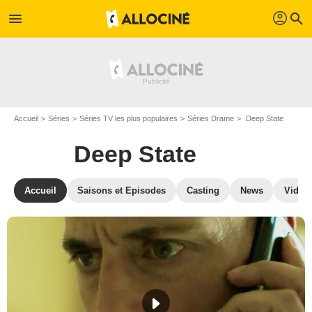
profil
menu
search
Accueil
Séries
Séries TV les plus populaires
Séries Drame
Deep State
Deep State
Accueil
Saisons et Episodes
Casting
News
Vidéo