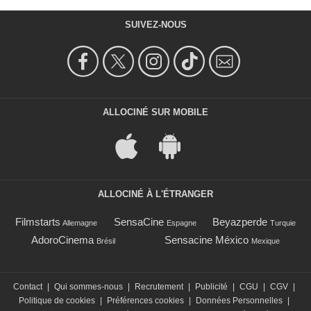
SUIVEZ-NOUS
ALLOCINÉ SUR MOBILE
ALLOCINÉ À L'ÉTRANGER
Filmstarts
SensaCine
Beyazperde
Allemagne
Espagne
Turquie
AdoroCinema
Sensacine México
Brésil
Mexique
Contact
|
Qui sommes-nous
|
Recrutement
|
Publicité
|
CGU
|
CGV
|
Politique de cookies
|
Préférences cookies
|
Données Personnelles
|