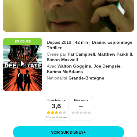
EN COURS
Depuis 2018
|
42 min
|
Drame
,
Espionnage
,
Thriller
Créée par
Pat Campbell
,
Matthew Parkhill
,
Simon Maxwell
Avec
Walton Goggins
,
Joe Dempsie
,
Karima McAdams
Nationalité
Grande-Bretagne
Spectateurs
Mes amis
3,6
--
110 notes, 6 critiques
VOIR SUR DISNEY
+