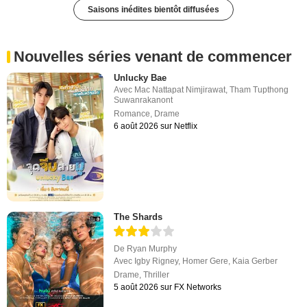
Saisons inédites bientôt diffusées
Nouvelles séries venant de commencer
Unlucky Bae
Avec
Mac Nattapat Nimjirawat
,
Tham Tupthong
Suwanrakanont
Romance
,
Drame
6 août 2026 sur Netflix
The Shards
De
Ryan Murphy
Avec
Igby Rigney
,
Homer Gere
,
Kaia Gerber
Drame
,
Thriller
5 août 2026 sur FX Networks