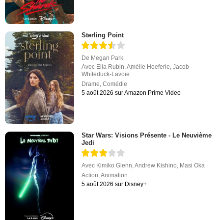
Sterling Point
De
Megan Park
Avec
Ella Rubin
,
Amélie Hoeferle
,
Jacob
Whiteduck-Lavoie
Drame
,
Comédie
5 août 2026 sur Amazon Prime Video
Star Wars: Visions Présente - Le Neuvième
Jedi
Avec
Kimiko Glenn
,
Andrew Kishino
,
Masi Oka
Action
,
Animation
5 août 2026 sur Disney+