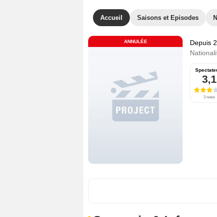
Accueil
Saisons et Episodes
ANNULÉE
Depuis 
Nationali
Spectate
3,1
3 notes