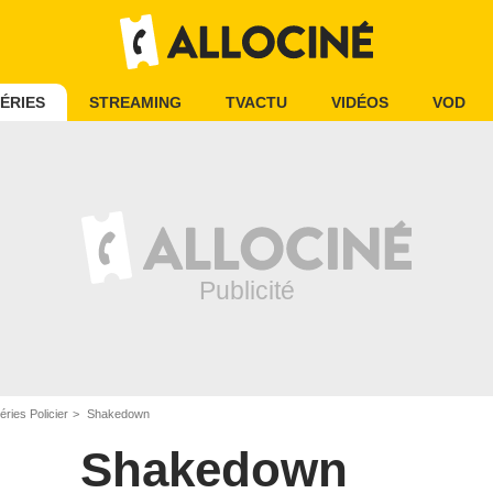
ÉRIES
STREAMING
TVACTU
VIDÉOS
VOD
éries Policier
Shakedown
Shakedown