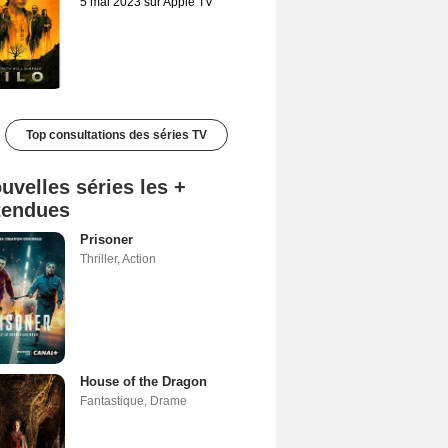
5 mai 2023 sur Apple TV
Top consultations des séries TV
uvelles séries les +
tendues
Prisoner
Thriller
,
Action
House of the Dragon
Fantastique
,
Drame