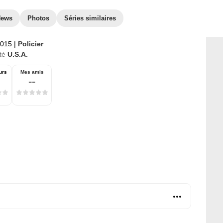
News
Photos
Séries similaires
2015
|
Policier
té
U.S.A.
urs
Mes amis
--