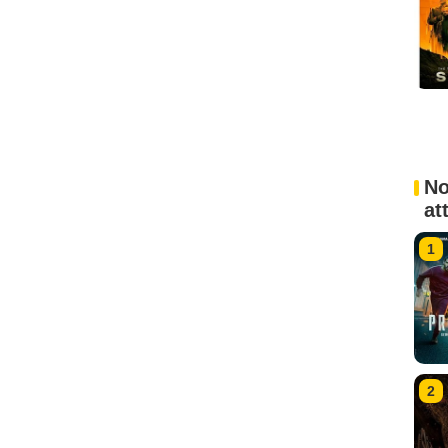
No
at
1
2