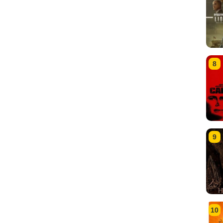
8
9
10