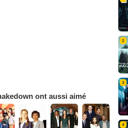
2
3
hakedown ont aussi aimé
4