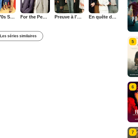
That '70s Show
Preuve à l'appui
En quête de justice
For the People (2002)
Les séries similaires
5
6
7