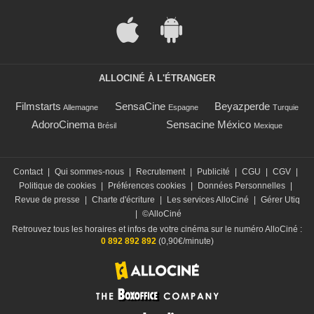
ALLOCINÉ À L'ÉTRANGER
Filmstarts
SensaCine
Beyazperde
Allemagne
Espagne
Turquie
AdoroCinema
Sensacine México
Brésil
Mexique
Contact
|
Qui sommes-nous
|
Recrutement
|
Publicité
|
CGU
|
CGV
|
Politique de cookies
|
Préférences cookies
|
Données Personnelles
|
Revue de presse
|
Charte d'écriture
|
Les services AlloCiné
|
Gérer Utiq
|
©AlloCiné
Retrouvez tous les horaires et infos de votre cinéma sur le numéro AlloCiné :
0 892 892 892
(0,90€/minute)