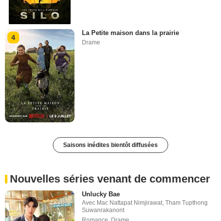
La Petite maison dans la prairie
4
Drame
Saisons inédites bientôt diffusées
Nouvelles séries venant de commencer
Unlucky Bae
Avec
Mac Nattapat Nimjirawat
,
Tham Tupthong
Suwanrakanont
Romance
,
Drame