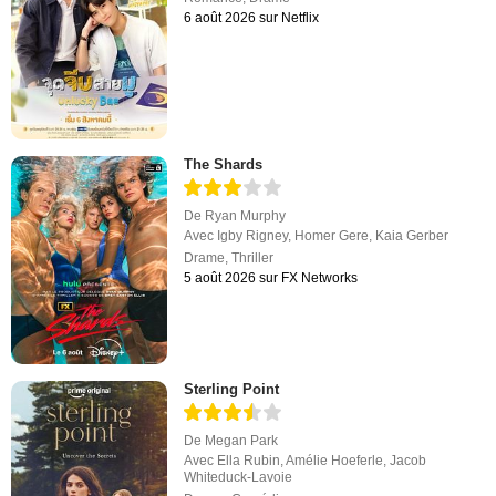
6 août 2026 sur Netflix
The Shards
De
Ryan Murphy
Avec
Igby Rigney
,
Homer Gere
,
Kaia Gerber
Drame
,
Thriller
5 août 2026 sur FX Networks
Sterling Point
De
Megan Park
Avec
Ella Rubin
,
Amélie Hoeferle
,
Jacob
Whiteduck-Lavoie