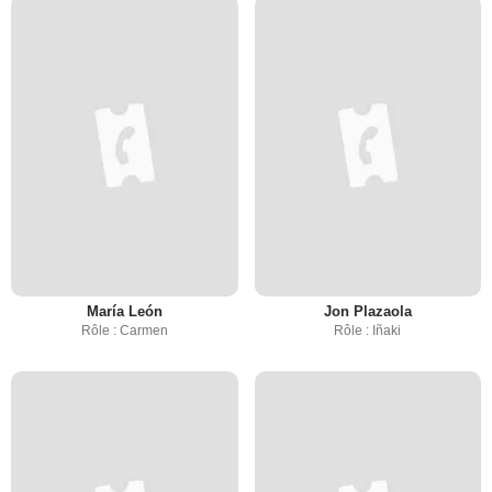
María León
Jon Plazaola
Rôle : Carmen
Rôle : Iñaki