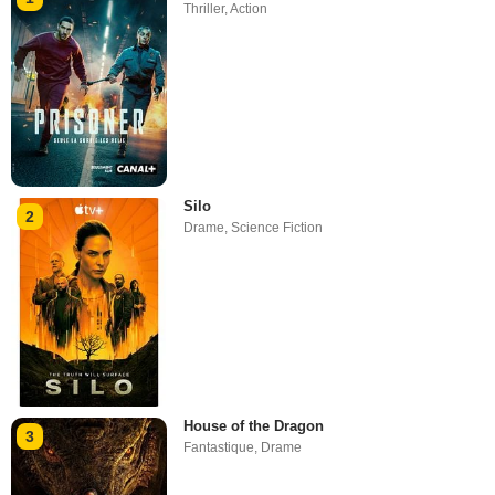
Thriller
,
Action
Silo
2
Drame
,
Science Fiction
House of the Dragon
3
Fantastique
,
Drame