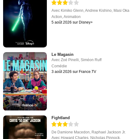
Avec
Kimiko Glenn
,
Andrew Kishino
,
Masi Oka
Action
,
Animation
5 août 2026 sur Disney+
Le Magasin
Avec
Zoé Pinelli
,
Siméon Ruff
Comédie
3 août 2026 sur France.TV
Fightland
De
Damione Macedon
,
Raphael Jackson Jr.
Avec
Howard Charles
,
Nicholas Pinnock
,