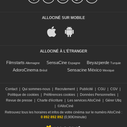
ALLOCINÉ SUR MOBILE
ALLOCINÉ À L'ÉTRANGER
Filmstarts
SensaCine
Beyazperde
Allemagne
Espagne
Turquie
AdoroCinema
Sensacine México
Brésil
Mexique
Contact
|
Qui sommes-nous
|
Recrutement
|
Publicité
|
CGU
|
CGV
|
Politique de cookies
|
Préférences cookies
|
Données Personnelles
|
Revue de presse
|
Charte d'écriture
|
Les services AlloCiné
|
Gérer Utiq
|
©AlloCiné
Retrouvez tous les horaires et infos de votre cinéma sur le numéro AlloCiné :
0 892 892 892
(0,90€/minute)