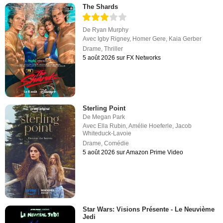
The Shards
De
Ryan Murphy
Avec
Igby Rigney
,
Homer Gere
,
Kaia Gerber
Drame
,
Thriller
5 août 2026 sur FX Networks
Sterling Point
De
Megan Park
Avec
Ella Rubin
,
Amélie Hoeferle
,
Jacob
Whiteduck-Lavoie
Drame
,
Comédie
5 août 2026 sur Amazon Prime Video
Star Wars: Visions Présente - Le Neuvième
Jedi