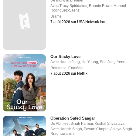
De
Morwyn Brebner
Avec
Tracy Spiridakos
,
Ronnie Rowe
,
Manuel
Rodriguez-Saenz
Drame
7 août 2026 sur USA Network Inc.
Our Sticky Love
Avec
Hae-in Jung
,
Ha Young
,
Seo Jung-Yeon
Romance
,
Comédie
7 août 2026 sur Netflix
Operation Safed Saagar
De
Abhijeet Singh Parmar
,
Kushal Srivastava
Avec
Harssh Singh
,
Pawan Chopra
,
Adittya Singh
Rraghuwanshi