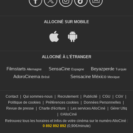
ALLOCINÉ SUR MOBILE
ALLOCINÉ À L'ÉTRANGER
Filmstarts
SensaCine
Beyazperde
Allemagne
Espagne
Turquie
AdoroCinema
Sensacine México
Brésil
Mexique
Contact
|
Qui sommes-nous
|
Recrutement
|
Publicité
|
CGU
|
CGV
|
Politique de cookies
|
Préférences cookies
|
Données Personnelles
|
Revue de presse
|
Charte d'écriture
|
Les services AlloCiné
|
Gérer Utiq
|
©AlloCiné
Retrouvez tous les horaires et infos de votre cinéma sur le numéro AlloCiné :
0 892 892 892
(0,90€/minute)