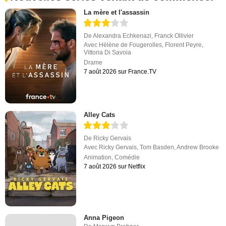
La mère et l'assassin
De
Alexandra Echkenazi
,
Franck Ollivier
Avec
Hélène de Fougerolles
,
Florent Peyre
,
Vittoria Di Savoia
Drame
7 août 2026 sur France.TV
Alley Cats
De
Ricky Gervais
Avec
Ricky Gervais
,
Tom Basden
,
Andrew Brooke
Animation
,
Comédie
7 août 2026 sur Netflix
Anna Pigeon