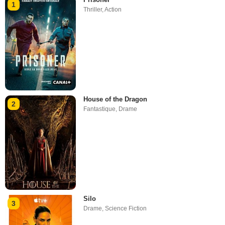
1
Thriller
,
Action
House of the Dragon
2
Fantastique
,
Drame
Silo
3
Drame
,
Science Fiction