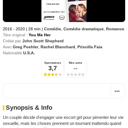
2016 - 2020
|
28 min
|
Comédie
,
Comédie dramatique
,
Romance
Titre original :
You Me Her
Créée par
John Scott Shepherd
Avec
Greg Poehler
,
Rachel Blanchard
,
Priscilla Faia
Nationalité
U.S.A.
Spectateurs
Mes amis
3,7
--
Synopsis & Info
Un couple décide d'engager une escort girl pour pimenter leur vie
sexuelle, mais les choses prennent un tournant inattendu quand