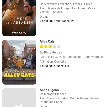
De
Alexandra Echkenazi
,
Franck Ollivier
Avec
Hélène de Fougerolles
,
Florent Peyre
,
Vittoria Di Savoia
Drame
7 août 2026 sur France.TV
Alley Cats
De
Ricky Gervais
Avec
Ricky Gervais
,
Tom Basden
,
Andrew Brooke
Animation
,
Comédie
7 août 2026 sur Netflix
Anna Pigeon
De
Morwyn Brebner
Avec
Tracy Spiridakos
,
Ronnie Rowe
,
Manuel
Rodriguez-Saenz
Drame