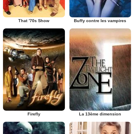
That '70s Show
Buffy contre les vampires
Firefly
La 13ème dimension