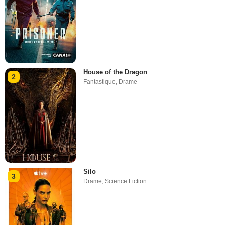
House of the Dragon
2
Fantastique
,
Drame
Silo
3
Drame
,
Science Fiction