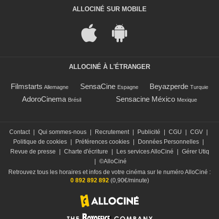
ALLOCINÉ SUR MOBILE
ALLOCINÉ À L'ÉTRANGER
Filmstarts
SensaCine
Beyazperde
Allemagne
Espagne
Turquie
AdoroCinema
Sensacine México
Brésil
Mexique
Contact
|
Qui sommes-nous
|
Recrutement
|
Publicité
|
CGU
|
CGV
|
Politique de cookies
|
Préférences cookies
|
Données Personnelles
|
Revue de presse
|
Charte d'écriture
|
Les services AlloCiné
|
Gérer Utiq
|
©AlloCiné
Retrouvez tous les horaires et infos de votre cinéma sur le numéro AlloCiné :
0 892 892 892
(0,90€/minute)