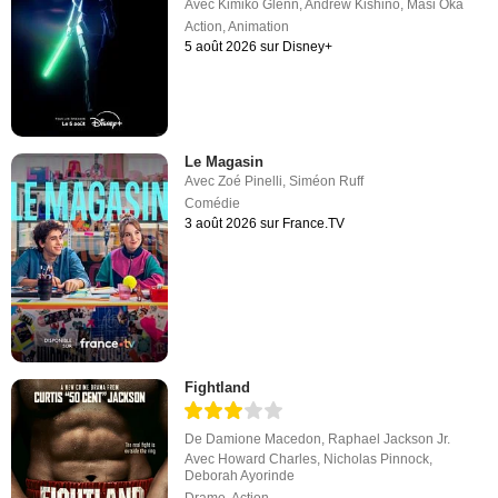
Avec
Kimiko Glenn
,
Andrew Kishino
,
Masi Oka
Action
,
Animation
5 août 2026 sur Disney+
Le Magasin
Avec
Zoé Pinelli
,
Siméon Ruff
Comédie
3 août 2026 sur France.TV
Fightland
De
Damione Macedon
,
Raphael Jackson Jr.
Avec
Howard Charles
,
Nicholas Pinnock
,
Deborah Ayorinde