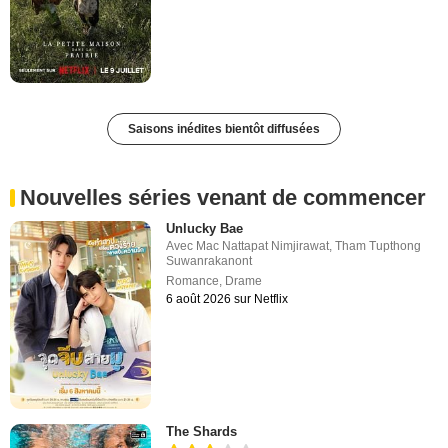
Saisons inédites bientôt diffusées
Nouvelles séries venant de commencer
Unlucky Bae
Avec
Mac Nattapat Nimjirawat
,
Tham Tupthong
Suwanrakanont
Romance
,
Drame
6 août 2026 sur Netflix
The Shards