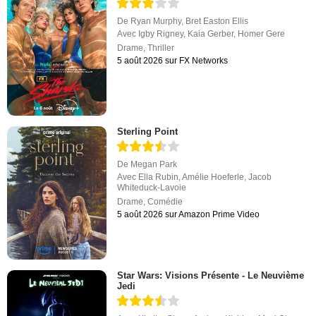
De
Ryan Murphy
,
Bret Easton Ellis
Avec
Igby Rigney
,
Kaia Gerber
,
Homer Gere
Drame
,
Thriller
5 août 2026 sur FX Networks
Sterling Point
De
Megan Park
Avec
Ella Rubin
,
Amélie Hoeferle
,
Jacob
Whiteduck-Lavoie
Drame
,
Comédie
5 août 2026 sur Amazon Prime Video
Star Wars: Visions Présente - Le Neuvième
Jedi