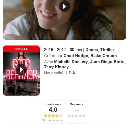
ANNULÉE
2016 - 2017
|
60 min
|
Drame
,
Thriller
Créée par
Chad Hodge
,
Blake Crouch
Avec
Michelle Dockery
,
Juan Diego Botto
,
Terry Kinney
Nationalité
U.S.A.
Spectateurs
Mes amis
4,0
--
141 notes, 4 critiques