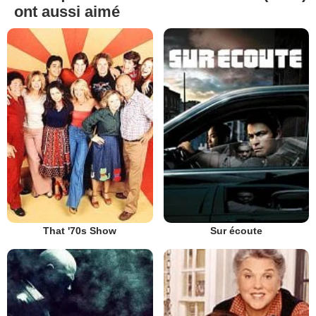
ont aussi aimé
That '70s Show
Sur écoute