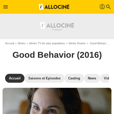
profil
menu
search
Accueil
Séries
Séries TV les plus populaires
Séries Drame
Good Behavior (2016)
Good Behavior (2016)
Accueil
Saisons et Episodes
Casting
News
Vidéo