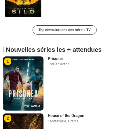
Top consultations des séries TV
Nouvelles séries les + attendues
Prisoner
1
Thriller
,
Action
House of the Dragon
2
Fantastique
,
Drame