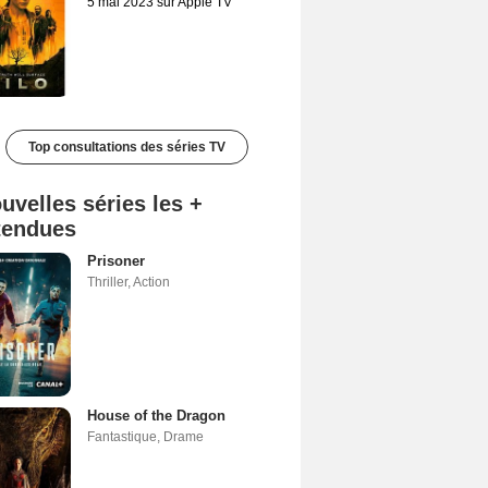
5 mai 2023 sur Apple TV
Top consultations des séries TV
uvelles séries les +
tendues
Prisoner
Thriller
,
Action
House of the Dragon
Fantastique
,
Drame