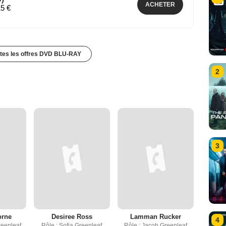
ACHETER
15 €
utes les offres DVD BLU-RAY
2
3
orne
Desiree Ross
Lamman Rucker
4
reenleaf
Rôle : Sofia Greenleaf
Rôle : Jacob Greenleaf