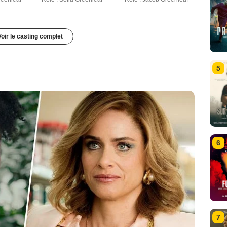
Voir le casting complet
5
6
7