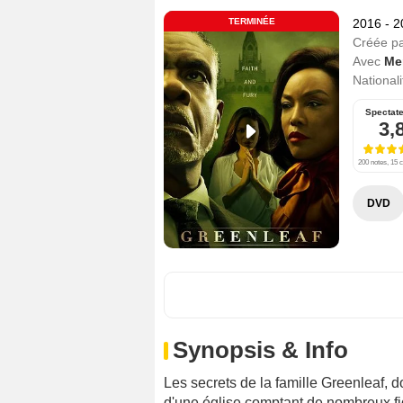
TERMINÉE
2016 - 
Créée p
Avec
Me
Nationali
Spectat
3,
200 notes, 15 c
DVD
Synopsis & Info
Les secrets de la famille Greenleaf, d
d'une église comptant de nombreux fi