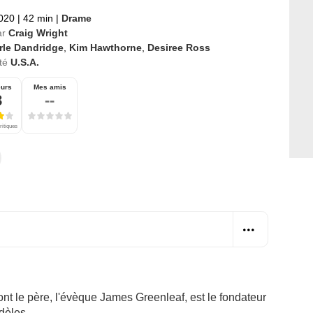
2020
|
42 min
|
Drame
ar
Craig Wright
rle Dandridge
,
Kim Hawthorne
,
Desiree Ross
té
U.S.A.
eurs
Mes amis
8
--
ritiques
ont le père, l'évèque James Greenleaf, est le fondateur
dèles.