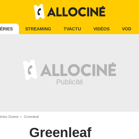
ÉRIES
STREAMING
TVACTU
VIDÉOS
VOD
éries Drame
Greenleaf
Greenleaf