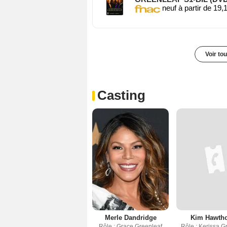
neuf à partir de 19,
Voir to
Casting
Merle Dandridge
Kim Hawth
Rôle : Grace Greenleaf
Rôle : Kerissa G