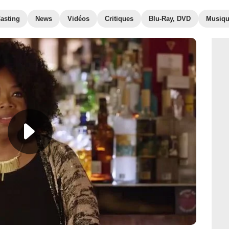
asting
News
Vidéos
Critiques
Blu-Ray, DVD
Musiq