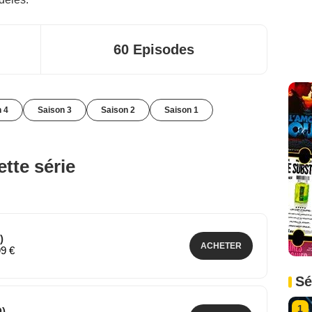
60 Episodes
 4
Saison 3
Saison 2
Saison 1
tte série
)
ACHETER
99 €
Sé
1
)