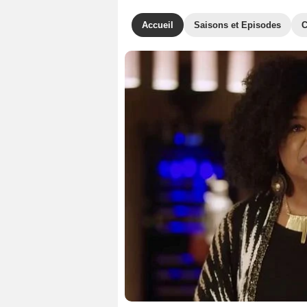
Accueil
Saisons et Episodes
C