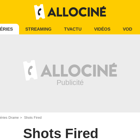
ÉRIES
STREAMING
TVACTU
VIDÉOS
VOD
éries Drame
Shots Fired
Shots Fired