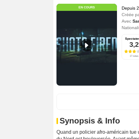
EN COURS
Depuis 
Créée p
Avec
Sa
Nationali
Spectate
3,2
17 notes
Synopsis & Info
Quand un policier afro-américain tue u
du Nord est bouleversée. Avant même 