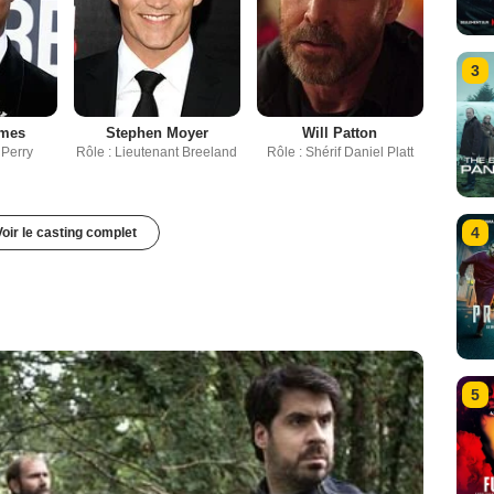
3
ames
Stephen Moyer
Will Patton
 Perry
Rôle : Lieutenant Breeland
Rôle : Shérif Daniel Platt
4
Voir le casting complet
5