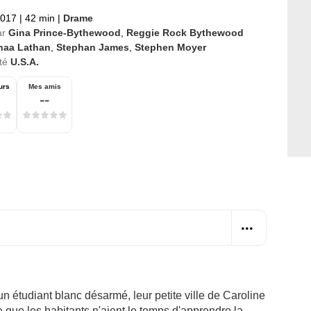
2017
|
42 min
|
Drame
ar
Gina Prince-Bythewood
,
Reggie Rock Bythewood
naa Lathan
,
Stephan James
,
Stephen Moyer
té
U.S.A.
urs
Mes amis
--
n étudiant blanc désarmé, leur petite ville de Caroline
que les habitants n'aient le temps d'apprendre la