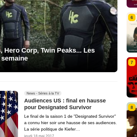
6
 Hero Corp, Twin Peaks... Les
a semaine
7
News - Séries à la TV
Audiences US : final en hausse
pour Designated Survivor
8
Le final de la saison 1 de "Designated Survivor"
a connu hier soir une hausse de ses audiences.
La série politique de Kiefer…
jeudi 18 mai 2017