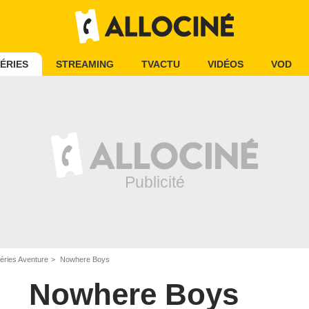
ÉRIES
STREAMING
TVACTU
VIDÉOS
VOD
éries Aventure
Nowhere Boys
Nowhere Boys