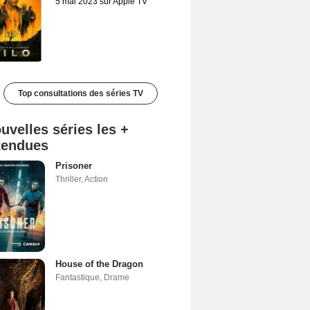
5 mai 2023 sur Apple TV
Top consultations des séries TV
uvelles séries les +
tendues
Prisoner
Thriller
,
Action
House of the Dragon
Fantastique
,
Drame