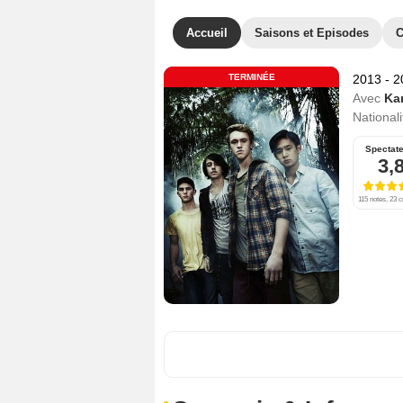
Accueil
Saisons et Episodes
C
TERMINÉE
2013 - 
Avec
Kam
Nationali
Spectat
3,
115 notes, 23 c