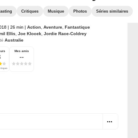
asting
Critiques
Musique
Photos
Séries similaires
2018
|
26 min
|
Action
,
Aventure
,
Fantastique
il Ellis
,
Joe Klocek
,
Jordie Race-Coldrey
té
Australie
eurs
Mes amis
8
--
ritiques