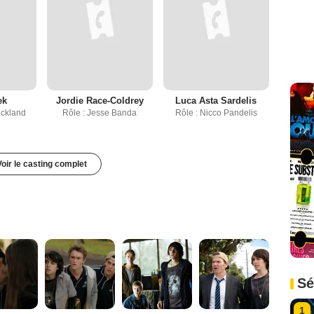
ek
Jordie Race-Coldrey
Luca Asta Sardelis
uckland
Rôle : Jesse Banda
Rôle : Nicco Pandelis
Voir le casting complet
Sé
1