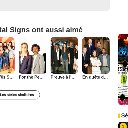
tal Signs ont aussi aimé
That '70s Show
Preuve à l'appui
En quête de justice
For the People (2002)
Les séries similaires
Sé
1