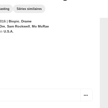
asting
Séries similaires
2016
|
Biopic
,
Drame
Dre
,
Sam Rockwell
,
Mo McRae
té
U.S.A.