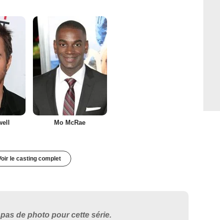
ell
Mo McRae
Voir le casting complet
pas de photo pour cette série.