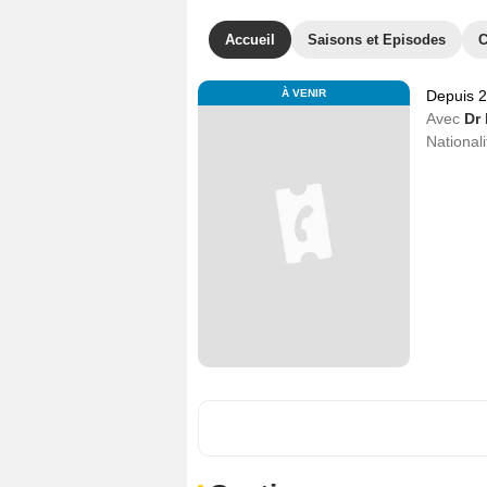
Accueil
Saisons et Episodes
C
À VENIR
Depuis 
Avec
Dr 
Nationali