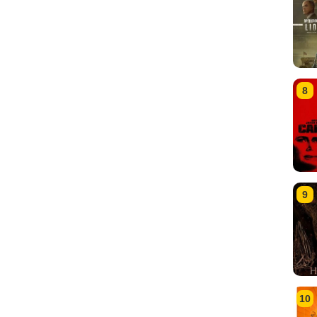
8
9
10