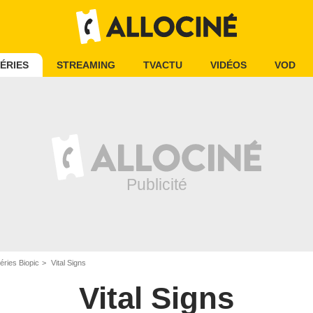
ÉRIES
STREAMING
TVACTU
VIDÉOS
VOD
éries Biopic
Vital Signs
Vital Signs