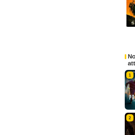
No
at
1
2