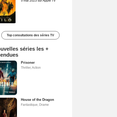
5 mai 2023 sur Apple TV
Top consultations des séries TV
uvelles séries les +
tendues
Prisoner
Thriller
,
Action
House of the Dragon
Fantastique
,
Drame