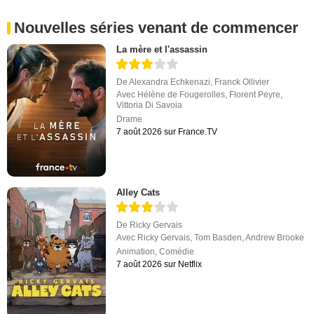
Nouvelles séries venant de commencer
La mère et l'assassin
De
Alexandra Echkenazi
,
Franck Ollivier
Avec
Hélène de Fougerolles
,
Florent Peyre
,
Vittoria Di Savoia
Drame
7 août 2026 sur France.TV
Alley Cats
De
Ricky Gervais
Avec
Ricky Gervais
,
Tom Basden
,
Andrew Brooke
Animation
,
Comédie
7 août 2026 sur Netflix