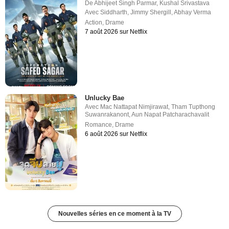
De
Abhijeet Singh Parmar
,
Kushal Srivastava
Avec
Siddharth
,
Jimmy Shergill
,
Abhay Verma
Action
,
Drame
7 août 2026 sur Netflix
Unlucky Bae
Avec
Mac Nattapat Nimjirawat
,
Tham Tupthong
Suwanrakanont
,
Aun Napat Patcharachavalit
Romance
,
Drame
6 août 2026 sur Netflix
Nouvelles séries en ce moment à la TV