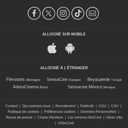
ALLOCINÉ SUR MOBILE
ALLOCINÉ À L'ÉTRANGER
Filmstarts
SensaCine
Beyazperde
Allemagne
Espagne
Turquie
AdoroCinema
Sensacine México
Brésil
Mexique
Contact
|
Qui sommes-nous
|
Recrutement
|
Publicité
|
CGU
|
CGV
|
Politique de cookies
|
Préférences cookies
|
Données Personnelles
|
Revue de presse
|
Charte d'écriture
|
Les services AlloCiné
|
Gérer Utiq
|
©AlloCiné