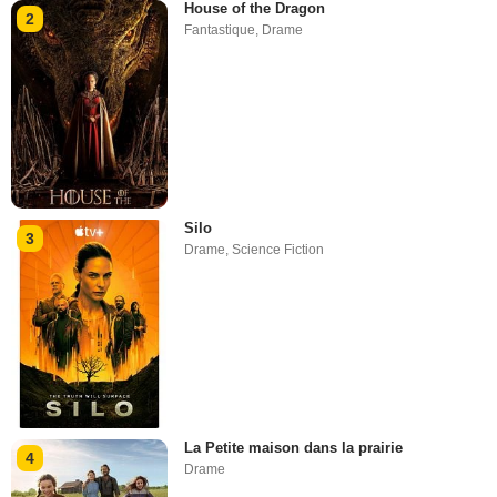
House of the Dragon
2
Fantastique
,
Drame
Silo
3
Drame
,
Science Fiction
La Petite maison dans la prairie
4
Drame