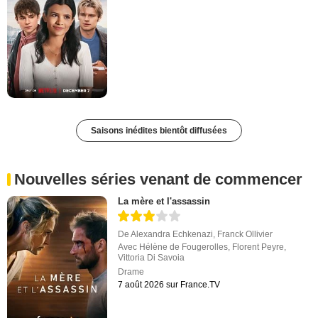
Saisons inédites bientôt diffusées
Nouvelles séries venant de commencer
La mère et l'assassin
De
Alexandra Echkenazi
,
Franck Ollivier
Avec
Hélène de Fougerolles
,
Florent Peyre
,
Vittoria Di Savoia
Drame
7 août 2026 sur France.TV