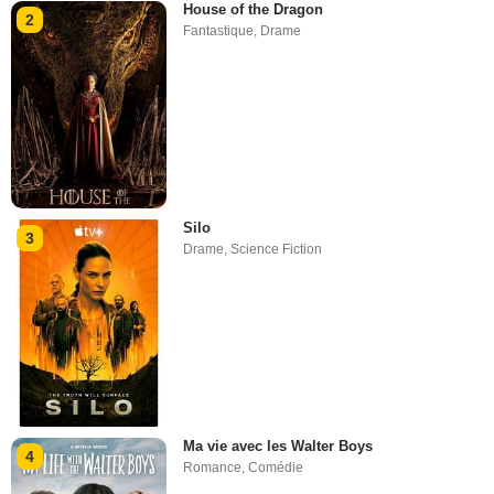
House of the Dragon
2
Fantastique
,
Drame
Silo
3
Drame
,
Science Fiction
Ma vie avec les Walter Boys
4
Romance
,
Comédie