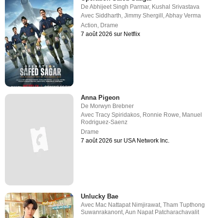
De
Abhijeet Singh Parmar
,
Kushal Srivastava
Avec
Siddharth
,
Jimmy Shergill
,
Abhay Verma
Action
,
Drame
7 août 2026 sur Netflix
Anna Pigeon
De
Morwyn Brebner
Avec
Tracy Spiridakos
,
Ronnie Rowe
,
Manuel
Rodriguez-Saenz
Drame
7 août 2026 sur USA Network Inc.
Unlucky Bae
Avec
Mac Nattapat Nimjirawat
,
Tham Tupthong
Suwanrakanont
,
Aun Napat Patcharachavalit