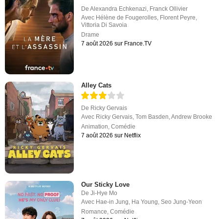
De
Alexandra Echkenazi
,
Franck Ollivier
Avec
Hélène de Fougerolles
,
Florent Peyre
,
Vittoria Di Savoia
Drame
7 août 2026 sur France.TV
Alley Cats
De
Ricky Gervais
Avec
Ricky Gervais
,
Tom Basden
,
Andrew Brooke
Animation
,
Comédie
7 août 2026 sur Netflix
Our Sticky Love
De
Ji-Hye Mo
Avec
Hae-in Jung
,
Ha Young
,
Seo Jung-Yeon
Romance
,
Comédie