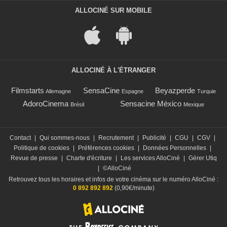
ALLOCINÉ SUR MOBILE
ALLOCINÉ À L'ÉTRANGER
Filmstarts
SensaCine
Beyazperde
Allemagne
Espagne
Turquie
AdoroCinema
Sensacine México
Brésil
Mexique
Contact
|
Qui sommes-nous
|
Recrutement
|
Publicité
|
CGU
|
CGV
|
Politique de cookies
|
Préférences cookies
|
Données Personnelles
|
Revue de presse
|
Charte d'écriture
|
Les services AlloCiné
|
Gérer Utiq
|
©AlloCiné
Retrouvez tous les horaires et infos de votre cinéma sur le numéro AlloCiné :
0 892 892 892
(0,90€/minute)