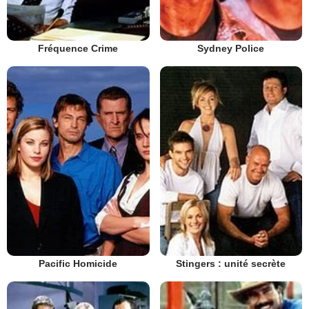
Fréquence Crime
Sydney Police
Pacific Homicide
Stingers : unité secrète