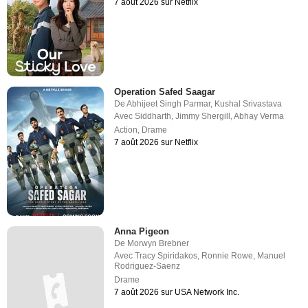
7 août 2026 sur Netflix
Operation Safed Saagar
De
Abhijeet Singh Parmar
,
Kushal Srivastava
Avec
Siddharth
,
Jimmy Shergill
,
Abhay Verma
Action
,
Drame
7 août 2026 sur Netflix
Anna Pigeon
De
Morwyn Brebner
Avec
Tracy Spiridakos
,
Ronnie Rowe
,
Manuel
Rodriguez-Saenz
Drame
7 août 2026 sur USA Network Inc.