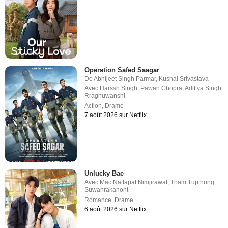
Operation Safed Saagar
De
Abhijeet Singh Parmar
,
Kushal Srivastava
Avec
Harssh Singh
,
Pawan Chopra
,
Adittya Singh
Rraghuwanshi
Action
,
Drame
7 août 2026 sur Netflix
Unlucky Bae
Avec
Mac Nattapat Nimjirawat
,
Tham Tupthong
Suwanrakanont
Romance
,
Drame
6 août 2026 sur Netflix