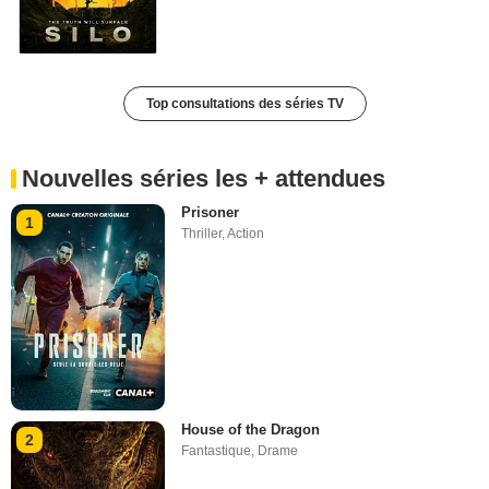
Top consultations des séries TV
Nouvelles séries les + attendues
Prisoner
1
Thriller
,
Action
House of the Dragon
2
Fantastique
,
Drame