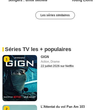
Stingers : unité secrète
Young Lions
Les séries similaires
Séries TV les + populaires
GIGN
1
Action
,
Drame
22 juillet 2026 sur Netflix
L'Attentat du vol Pan Am 103
2