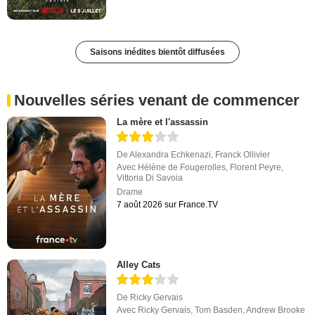
Saisons inédites bientôt diffusées
Nouvelles séries venant de commencer
La mère et l'assassin
De
Alexandra Echkenazi
,
Franck Ollivier
Avec
Hélène de Fougerolles
,
Florent Peyre
,
Vittoria Di Savoia
Drame
7 août 2026 sur France.TV
Alley Cats
De
Ricky Gervais
Avec
Ricky Gervais
,
Tom Basden
,
Andrew Brooke