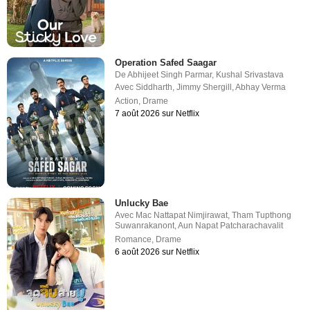
Operation Safed Saagar
De
Abhijeet Singh Parmar
,
Kushal Srivastava
Avec
Siddharth
,
Jimmy Shergill
,
Abhay Verma
Action
,
Drame
7 août 2026 sur Netflix
Unlucky Bae
Avec
Mac Nattapat Nimjirawat
,
Tham Tupthong
Suwanrakanont
,
Aun Napat Patcharachavalit
Romance
,
Drame
6 août 2026 sur Netflix