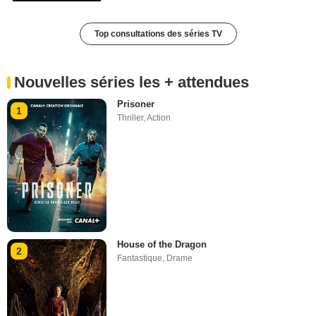
Top consultations des séries TV
Nouvelles séries les + attendues
Prisoner
1
Thriller
,
Action
House of the Dragon
2
Fantastique
,
Drame