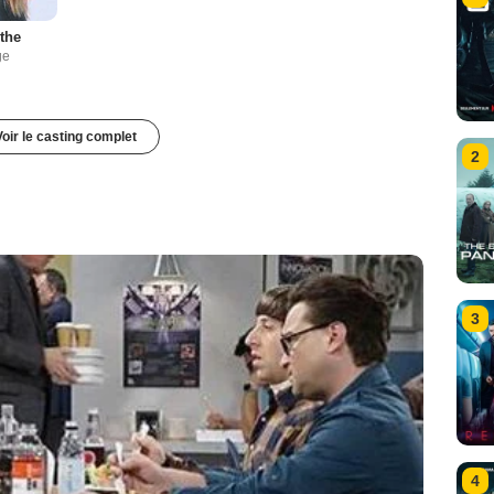
the
ge
Voir le casting complet
2
3
4