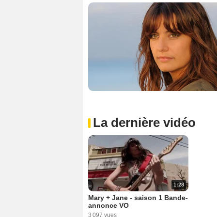
La dernière vidéo
1:28
Mary + Jane - saison 1 Bande-
annonce VO
3 097 vues