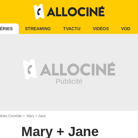
ÉRIES
STREAMING
TVACTU
VIDÉOS
VOD
éries Comédie
Mary + Jane
Mary + Jane