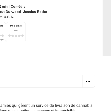
2 min
|
Comédie
out Durwood
,
Jessica Rothe
té
U.S.A.
urs
Mes amis
--
tique
amies qui gèrent un service de livraison de cannabis
ans des situations cocasses et imprévisibles.