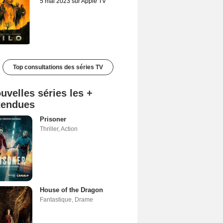
5 mai 2023 sur Apple TV
Top consultations des séries TV
uvelles séries les +
tendues
Prisoner
Thriller
,
Action
House of the Dragon
Fantastique
,
Drame