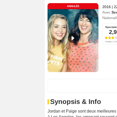
ANNULÉE
2016
|
2
Avec
Sc
Nationali
Spectate
2,9
4 notes, 1 cri
Synopsis & Info
Jordan et Paige sont deux meilleures 
à Los Angeles, les amenant souvent d