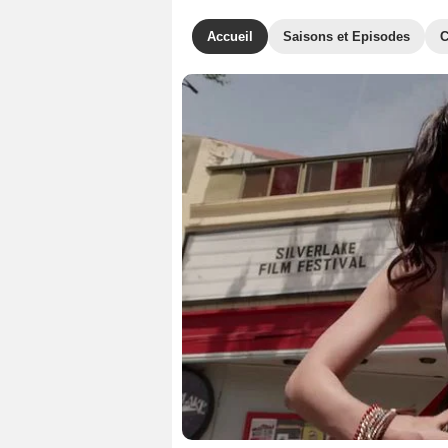
Accueil
Saisons et Episodes
C