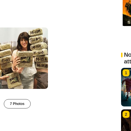
No
at
1
7 Photos
2