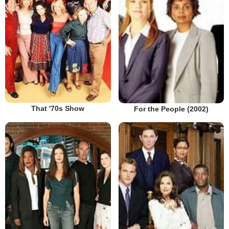
That '70s Show
For the People (2002)