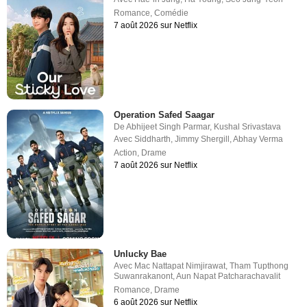
Romance
,
Comédie
7 août 2026 sur Netflix
Operation Safed Saagar
De
Abhijeet Singh Parmar
,
Kushal Srivastava
Avec
Siddharth
,
Jimmy Shergill
,
Abhay Verma
Action
,
Drame
7 août 2026 sur Netflix
Unlucky Bae
Avec
Mac Nattapat Nimjirawat
,
Tham Tupthong
Suwanrakanont
,
Aun Napat Patcharachavalit
Romance
,
Drame
6 août 2026 sur Netflix