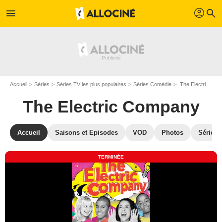
profil
menu
search
Accueil
Séries
Séries TV les plus populaires
Séries Comédie
The Electric Company
The Electric Company
Accueil
Saisons et Episodes
VOD
Photos
Séries 
TERMINÉE