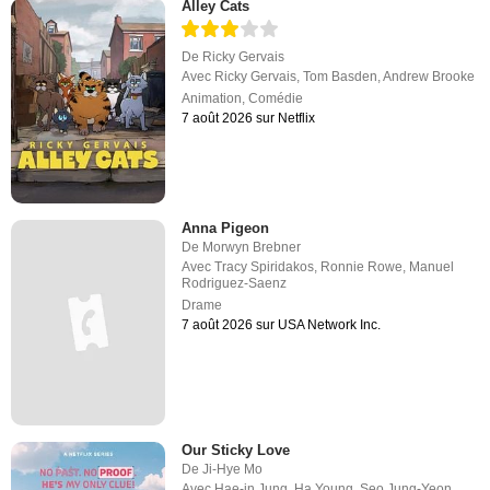
Alley Cats
De
Ricky Gervais
Avec
Ricky Gervais
,
Tom Basden
,
Andrew Brooke
Animation
,
Comédie
7 août 2026 sur Netflix
Anna Pigeon
De
Morwyn Brebner
Avec
Tracy Spiridakos
,
Ronnie Rowe
,
Manuel
Rodriguez-Saenz
Drame
7 août 2026 sur USA Network Inc.
Our Sticky Love
De
Ji-Hye Mo
Avec
Hae-in Jung
,
Ha Young
,
Seo Jung-Yeon